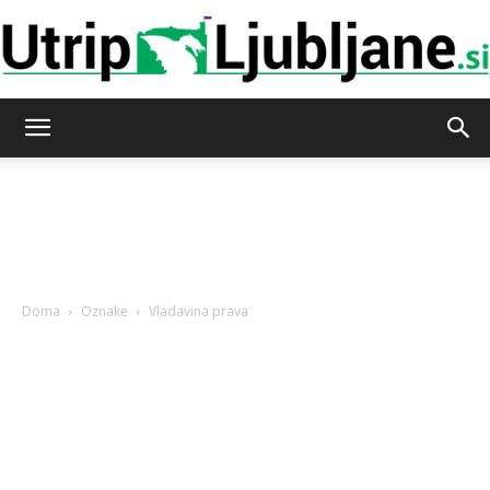
Utrip-
Ljubljane
Doma
Oznake
Vladavina prava