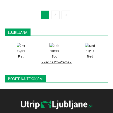
1
2
LJUBLJANA
19/31
18/30
18/31
Pet
Sob
Ned
> več na Pro-Vreme <
BODITE NA TEKOČEM