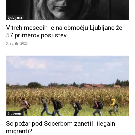
Ljubljana
V treh mesecih le na območju Ljubljane že
57 primerov posilstev...
3. aprila, 2023
Slovenija
So požar pod Socerbom zanetili ilegalni
migranti?