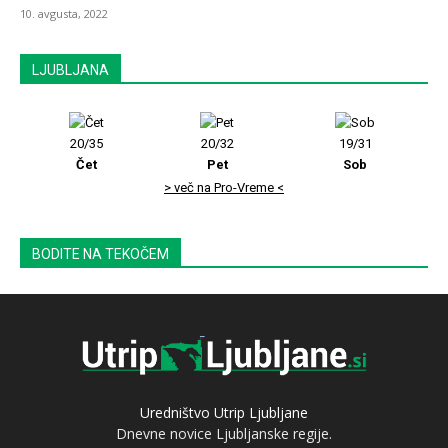
10. avgusta, 2022
LJUBLJANA
20/35
20/32
19/31
Čet
Pet
Sob
> več na Pro-Vreme <
BODITE NA TEKOČEM
Uredništvo Utrip Ljubljane
Dnevne novice Ljubljanske regije.