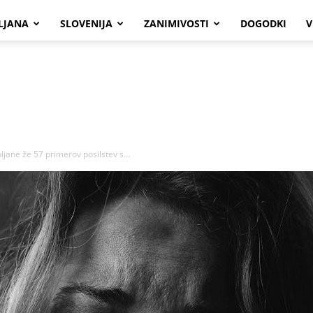
LJANA
SLOVENIJA
ZANIMIVOSTI
DOGODKI
V
jane že 57 primerov posilstev s...