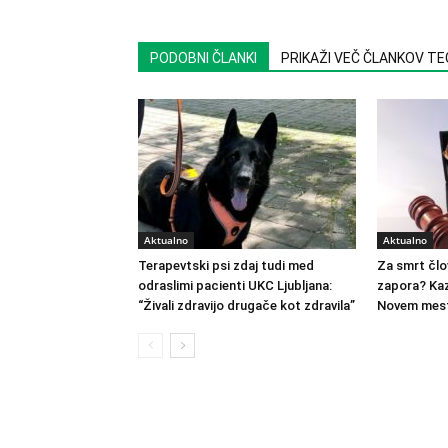
PODOBNI ČLANKI
PRIKAŽI VEČ ČLANKOV T
Aktualno
Aktualno
Terapevtski psi zdaj tudi med
Za smrt člo
odraslimi pacienti UKC Ljubljana:
zapora? Kaz
“Živali zdravijo drugače kot zdravila”
Novem mest