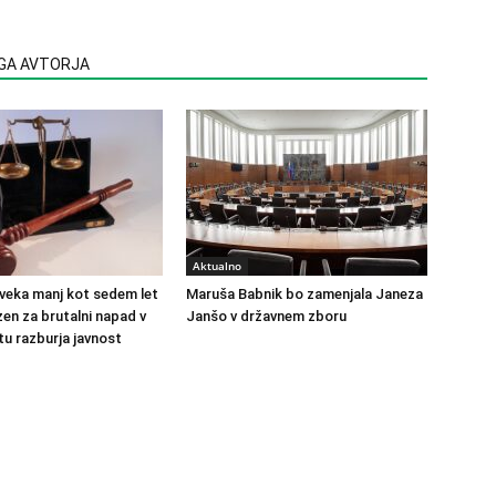
EGA AVTORJA
Aktualno
veka manj kot sedem let
Maruša Babnik bo zamenjala Janeza
en za brutalni napad v
Janšo v državnem zboru
u razburja javnost