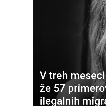
V treh meseci
že 57 primerov
ilegalnih mig