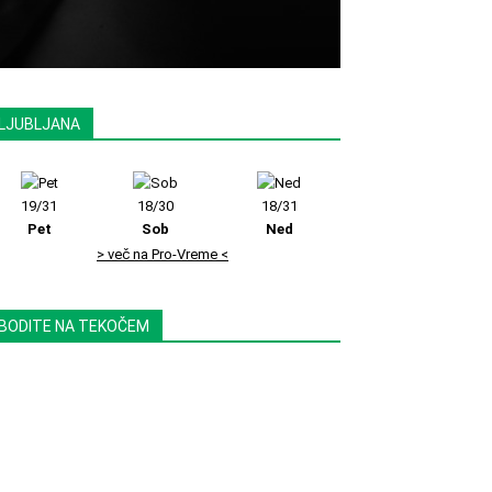
LJUBLJANA
19/31
18/30
18/31
Pet
Sob
Ned
> več na Pro-Vreme <
BODITE NA TEKOČEM