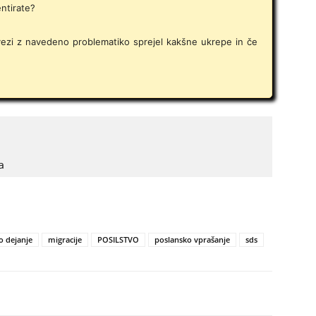
ntirate?
zvezi z navedeno problematiko sprejel kakšne ukrepe in če
a
o dejanje
migracije
POSILSTVO
poslansko vprašanje
sds