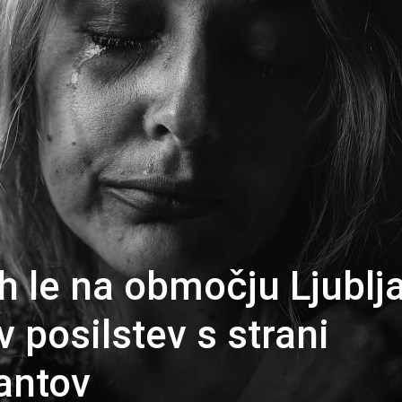
h le na območju Ljublj
 posilstev s strani
rantov