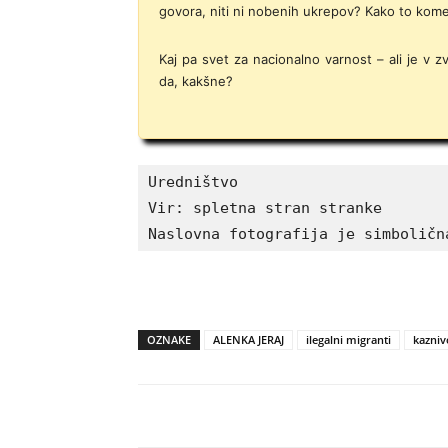
govora, niti ni nobenih ukrepov? Kako to kome
Kaj pa svet za nacionalno varnost – ali je v 
da, kakšne?
Uredništvo

Vir: spletna stran stranke

Naslovna fotografija je simboličn
OZNAKE
ALENKA JERAJ
ilegalni migranti
kazniv