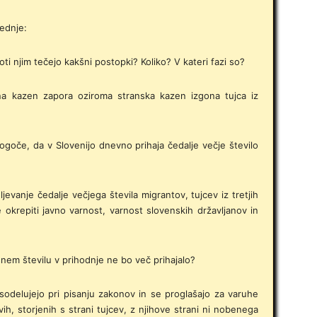
ednje:
proti njim tečejo kakšni postopki? Koliko? V kateri fazi so?
ena kazen zapora oziroma stranska kazen izgona tujca iz
mogoče, da v Slovenijo dnevno prihaja čedalje večje število
ljevanje čedalje večjega števila migrantov, tujcev iz tretjih
okrepiti javno varnost, varnost slovenskih državljanov in
šnem številu v prihodnje ne bo več prihajalo?
sodelujejo pri pisanju zakonov in se proglašajo za varuhe
vih, storjenih s strani tujcev, z njihove strani ni nobenega