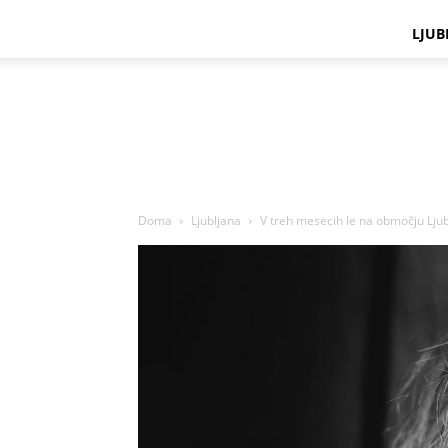
LJUB
Doma
Ljubljana
V treh mesecih le na območju Ljubl