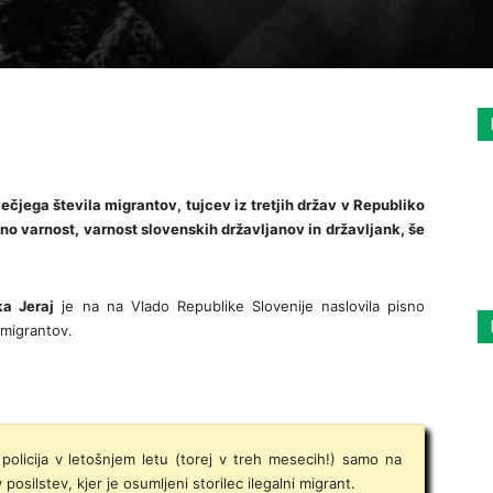
večjega števila migrantov, tujcev iz tretjih držav v Republiko
avno varnost, varnost slovenskih državljanov in državljank, še
ka Jeraj
je na na Vlado Republike Slovenije naslovila pisno
 migrantov.
e policija v letošnjem letu (torej v treh mesecih!) samo na
osilstev, kjer je osumljeni storilec ilegalni migrant.