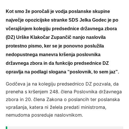
Kot smo že poročali je vodja poslanske skupine
največje opozicijske stranke SDS Jelka Godec je po
včerajšnjem kolegiju predsednice državnega zbora
(DZ) Urške Klakočar Zupančič nanjo naslovila
protestno pismo, ker se je ponovno poslužila
nedopustnega manevra kršenja poslovnika
državnega zbora in da funkcijo predsednice DZ
opravlja na podlagi slogana “poslovnik, to sem jaz”.
Godčeva ja na kolegiju predsednico DZ pozvala, da
preneha s kršenjem 248. člena Poslovnika državnega
zbora in 20. člena Zakona o poslancih ter poslanska
vprašanja, katera ni želela predati ministroma,
nemudoma posreduje naslovnikom.