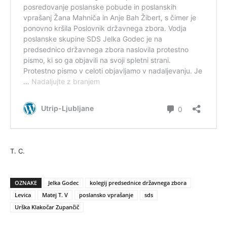
T. C.
OZNAKE
Jelka Godec
kolegij predsednice državnega zbora
Levica
Matej T. V
poslansko vprašanje
sds
Urška Klakočar Zupančič