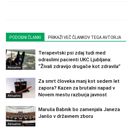
PODOBNI ČLANKI
PRIKAŽI VEČ ČLANKOV TEGA AVTORJA
Terapevtski psi zdaj tudi med
odraslimi pacienti UKC Ljubljana:
“Živali zdravijo drugače kot zdravila”
Aktualno
Za smrt človeka manj kot sedem let
zapora? Kazen za brutalni napad v
Novem mestu razburja javnost
Aktualno
Maruša Babnik bo zamenjala Janeza
Janšo v državnem zboru
Aktualno