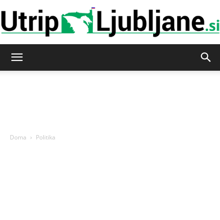
Utrip-
Ljubljane
Doma
Politika