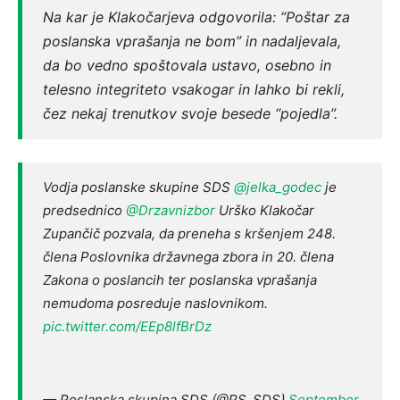
Na kar je Klakočarjeva odgovorila: “Poštar za
poslanska vprašanja ne bom” in nadaljevala,
da bo vedno spoštovala ustavo, osebno in
telesno integriteto vsakogar in lahko bi rekli,
čez nekaj trenutkov svoje besede “pojedla”.
Vodja poslanske skupine SDS
@jelka_godec
je
predsednico
@Drzavnizbor
Urško Klakočar
Zupančič pozvala, da preneha s kršenjem 248.
člena Poslovnika državnega zbora in 20. člena
Zakona o poslancih ter poslanska vprašanja
nemudoma posreduje naslovnikom.
pic.twitter.com/EEp8lfBrDz
— Poslanska skupina SDS (@PS_SDS)
September