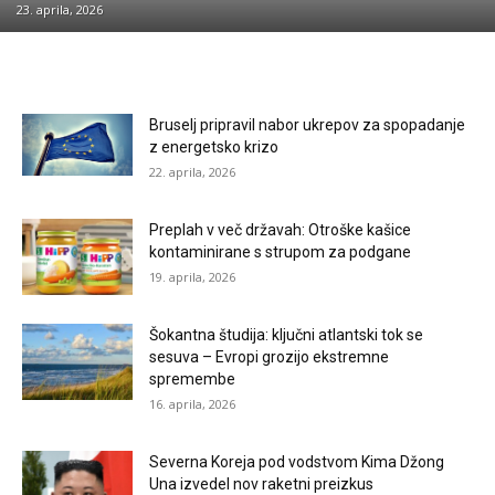
23. aprila, 2026
Bruselj pripravil nabor ukrepov za spopadanje
z energetsko krizo
22. aprila, 2026
Preplah v več državah: Otroške kašice
kontaminirane s strupom za podgane
19. aprila, 2026
Šokantna študija: ključni atlantski tok se
sesuva – Evropi grozijo ekstremne
spremembe
16. aprila, 2026
Severna Koreja pod vodstvom Kima Džong
Una izvedel nov raketni preizkus