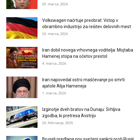
29. marca, 2026
Volkswagen načrtuje preobrat: Vstop v
obrambno industrijo za rešitev delovnih mest
26. marca, 2026
Iran dobil novega vrhovnega voditelja: Mojtaba
Hamenej stopa na očetov prestol
4. marca, 2026
Iran napovedal ostro maščevanje po smrti
ajatole Alija Hameneja
1. marca, 2026
Izginotje dveh bratov na Dunaju: Srhljiva
zgodba, ki pretresa Avstrijo
26. februarja, 2026
Bruselj predlaga nov sveženj sankcij proti Rusiji