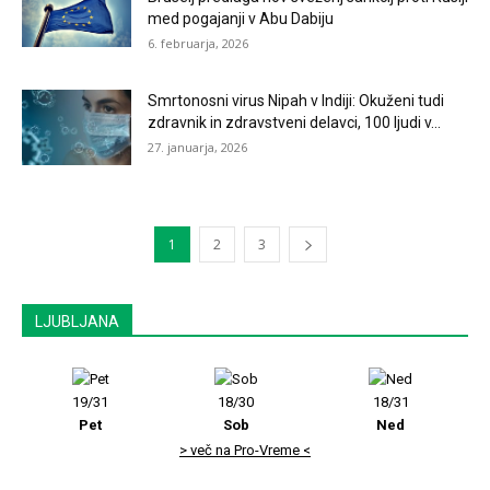
med pogajanji v Abu Dabiju
6. februarja, 2026
Smrtonosni virus Nipah v Indiji: Okuženi tudi
zdravnik in zdravstveni delavci, 100 ljudi v...
27. januarja, 2026
1
2
3
LJUBLJANA
19/31
18/30
18/31
Pet
Sob
Ned
> več na Pro-Vreme <