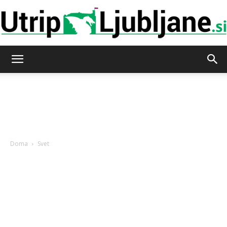
Utrip-
Ljubljane
Doma
Svet