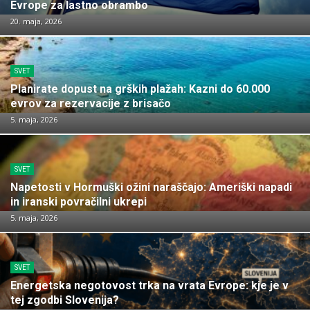
Evrope za lastno obrambo
20. maja, 2026
SVET
Planirate dopust na grških plažah: Kazni do 60.000
evrov za rezervacije z brisačo
5. maja, 2026
SVET
Napetosti v Hormuški ožini naraščajo: Ameriški napadi
in iranski povračilni ukrepi
5. maja, 2026
SVET
Energetska negotovost trka na vrata Evrope: kje je v
tej zgodbi Slovenija?