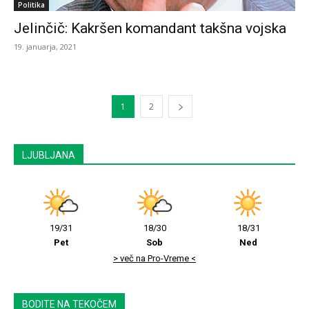
Politika
Jelinčič: Kakršen komandant takšna vojska
19. januarja, 2021
1
2
LJUBLJANA
19/31
18/30
18/31
Pet
Sob
Ned
> več na Pro-Vreme <
BODITE NA TEKOČEM