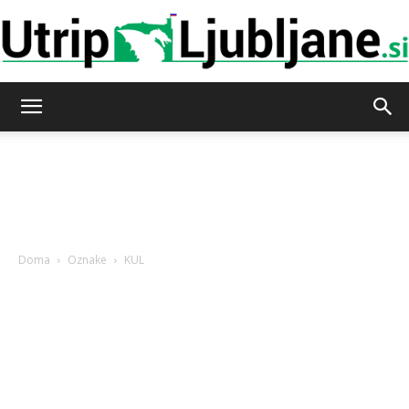
Utrip-
Ljubljane
Doma
Oznake
KUL