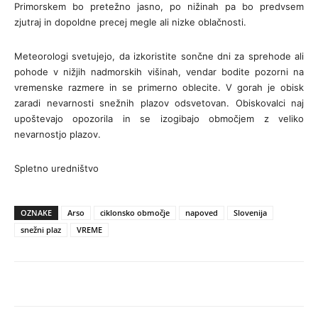
Primorskem bo pretežno jasno, po nižinah pa bo predvsem
zjutraj in dopoldne precej megle ali nizke oblačnosti.
Meteorologi svetujejo, da izkoristite sončne dni za sprehode ali
pohode v nižjih nadmorskih višinah, vendar bodite pozorni na
vremenske razmere in se primerno oblecite. V gorah je obisk
zaradi nevarnosti snežnih plazov odsvetovan. Obiskovalci naj
upoštevajo opozorila in se izogibajo območjem z veliko
nevarnostjo plazov.
Spletno uredništvo
OZNAKE
Arso
ciklonsko območje
napoved
Slovenija
snežni plaz
VREME