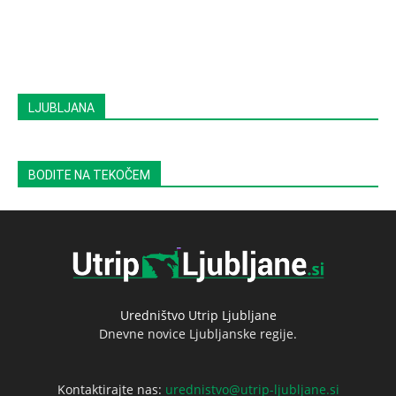
LJUBLJANA
BODITE NA TEKOČEM
Uredništvo Utrip Ljubljane
Dnevne novice Ljubljanske regije.
Kontaktirajte nas:
urednistvo@utrip-ljubljane.si