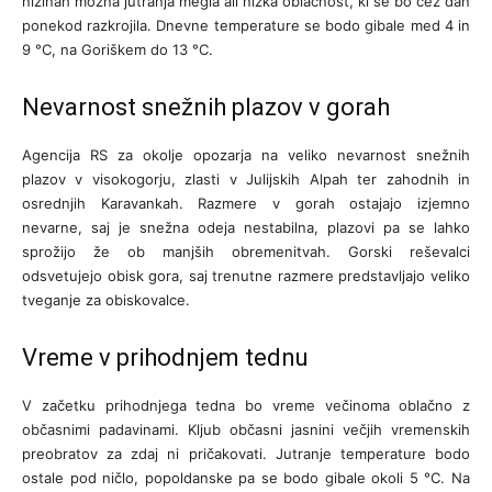
nižinah možna jutranja megla ali nizka oblačnost, ki se bo čez dan
ponekod razkrojila. Dnevne temperature se bodo gibale med 4 in
9 °C, na Goriškem do 13 °C.
Nevarnost snežnih plazov v gorah
Agencija RS za okolje opozarja na veliko nevarnost snežnih
plazov v visokogorju, zlasti v Julijskih Alpah ter zahodnih in
osrednjih Karavankah. Razmere v gorah ostajajo izjemno
nevarne, saj je snežna odeja nestabilna, plazovi pa se lahko
sprožijo že ob manjših obremenitvah. Gorski reševalci
odsvetujejo obisk gora, saj trenutne razmere predstavljajo veliko
tveganje za obiskovalce.
Vreme v prihodnjem tednu
V začetku prihodnjega tedna bo vreme večinoma oblačno z
občasnimi padavinami. Kljub občasni jasnini večjih vremenskih
preobratov za zdaj ni pričakovati. Jutranje temperature bodo
ostale pod ničlo, popoldanske pa se bodo gibale okoli 5 °C. Na