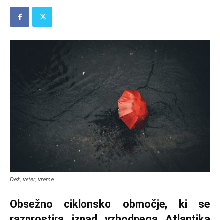
Dež, veter, vreme
Obsežno ciklonsko območje, ki se
razprostira iznad vzhodnega Atlantika