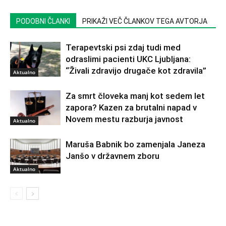
PODOBNI ČLANKI
PRIKAŽI VEČ ČLANKOV TEGA AVTORJA
Terapevtski psi zdaj tudi med
odraslimi pacienti UKC Ljubljana:
“Živali zdravijo drugače kot zdravila”
Aktualno
Za smrt človeka manj kot sedem let
zapora? Kazen za brutalni napad v
Novem mestu razburja javnost
Aktualno
Maruša Babnik bo zamenjala Janeza
Janšo v državnem zboru
Aktualno