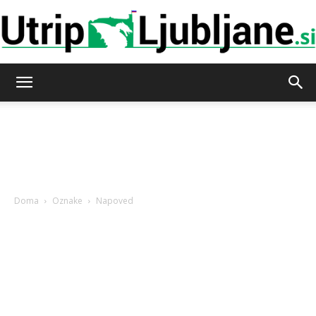
Utrip-
Ljubljane
Doma
Oznake
Napoved