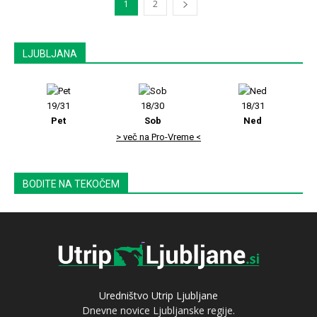
1
2
LJUBLJANA
19/31
18/30
18/31
Pet
Sob
Ned
> več na Pro-Vreme <
BODITE NA TEKOČEM
Uredništvo Utrip Ljubljane
Dnevne novice Ljubljanske regije.