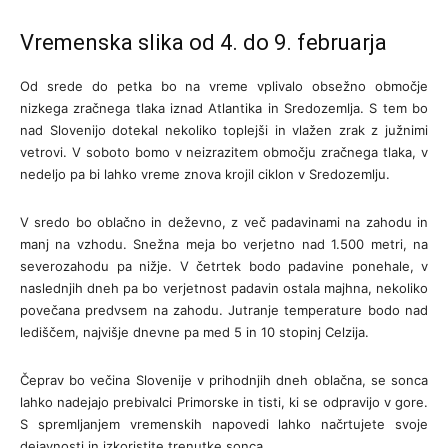
Vremenska slika od 4. do 9. februarja
Od srede do petka bo na vreme vplivalo obsežno območje
nizkega zračnega tlaka iznad Atlantika in Sredozemlja. S tem bo
nad Slovenijo dotekal nekoliko toplejši in vlažen zrak z južnimi
vetrovi. V soboto bomo v neizrazitem območju zračnega tlaka, v
nedeljo pa bi lahko vreme znova krojil ciklon v Sredozemlju.
V sredo bo oblačno in deževno, z več padavinami na zahodu in
manj na vzhodu. Snežna meja bo verjetno nad 1.500 metri, na
severozahodu pa nižje. V četrtek bodo padavine ponehale, v
naslednjih dneh pa bo verjetnost padavin ostala majhna, nekoliko
povečana predvsem na zahodu. Jutranje temperature bodo nad
lediščem, najvišje dnevne pa med 5 in 10 stopinj Celzija.
Čeprav bo večina Slovenije v prihodnjih dneh oblačna, se sonca
lahko nadejajo prebivalci Primorske in tisti, ki se odpravijo v gore.
S spremljanjem vremenskih napovedi lahko načrtujete svoje
dejavnosti in izkoristite trenutke sonca.