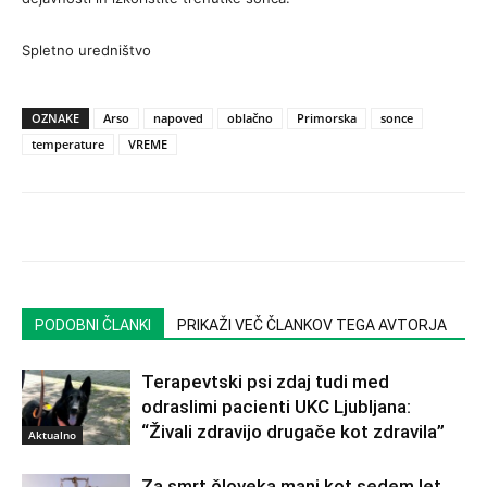
Spletno uredništvo
OZNAKE
Arso
napoved
oblačno
Primorska
sonce
temperature
VREME
PODOBNI ČLANKI
PRIKAŽI VEČ ČLANKOV TEGA AVTORJA
Terapevtski psi zdaj tudi med
odraslimi pacienti UKC Ljubljana:
“Živali zdravijo drugače kot zdravila”
Aktualno
Za smrt človeka manj kot sedem let