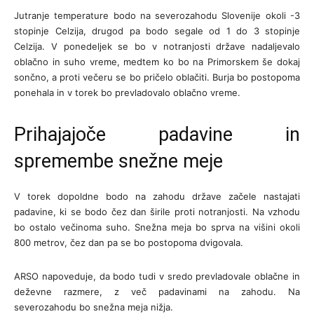
Jutranje temperature bodo na severozahodu Slovenije okoli -3
stopinje Celzija, drugod pa bodo segale od 1 do 3 stopinje
Celzija. V ponedeljek se bo v notranjosti države nadaljevalo
oblačno in suho vreme, medtem ko bo na Primorskem še dokaj
sončno, a proti večeru se bo pričelo oblačiti. Burja bo postopoma
ponehala in v torek bo prevladovalo oblačno vreme.
Prihajajoče padavine in
spremembe snežne meje
V torek dopoldne bodo na zahodu države začele nastajati
padavine, ki se bodo čez dan širile proti notranjosti. Na vzhodu
bo ostalo večinoma suho. Snežna meja bo sprva na višini okoli
800 metrov, čez dan pa se bo postopoma dvigovala.
ARSO napoveduje, da bodo tudi v sredo prevladovale oblačne in
deževne razmere, z več padavinami na zahodu. Na
severozahodu bo snežna meja nižja.