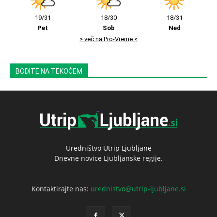
19/31
18/30
18/31
Pet
Sob
Ned
> več na Pro-Vreme <
BODITE NA TEKOČEM
Uredništvo Utrip Ljubljane
Dnevne novice Ljubljanske regije.
Kontaktirajte nas:
urednistvo@utrip-ljubljane.si