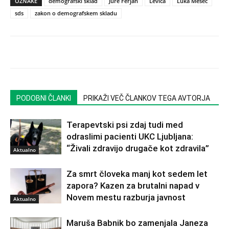
OZNAKE
demografski sklad
Jure Ferjan
Levica
Luka Mesec
sds
zakon o demografskem skladu
PODOBNI ČLANKI
PRIKAŽI VEČ ČLANKOV TEGA AVTORJA
Terapevtski psi zdaj tudi med
odraslimi pacienti UKC Ljubljana:
“Živali zdravijo drugače kot zdravila”
Aktualno
Za smrt človeka manj kot sedem let
zapora? Kazen za brutalni napad v
Novem mestu razburja javnost
Aktualno
Maruša Babnik bo zamenjala Janeza