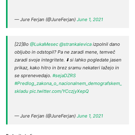
— Jure Ferjan (@JureFerjan)
June 1, 2021
[22]Bo
@LukaMesec
@strankalevica
izpolnil dano
obljubo in odstopil? Pa ne zaradi mene, temveč
zaradi svoje integritete. ⬇️ si lahko pogledate jasen
prikaz, kako hitro in brez sramu nekateri lažejo in
se sprenevedajo.
#sejaDZRS
#Predlog_zakona_o_nacionalnem_demografskem_
skladu
pic.twitter.com/YCczjyXepQ
— Jure Ferjan (@JureFerjan)
June 1, 2021