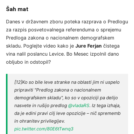
Šah mat
Danes v državnem zboru poteka razprava o Predlogu
za razpis posvetovalnega referenduma o sprejemu
Predloga zakona o nacionalnem demografskem
skladu. Poglejte video kako je
Jure Ferjan
čistega
vina nalil poslancu Levice. Bo Mesec izpolnil dano
obljubo in odstopil?
[12]Ko so bile leve stranke na oblasti jim ni uspelo
pripraviti "Predlog zakona o nacionalnem
demografskem skladu", ko so v opoziciji pa delijo
nasvete in rušijo predlog
@vladaRS
. Iz tega izhaja,
da je edini pravi cilj leve opozicije – nič sprememb
in ohranitev privilegijev.
pic.twitter.com/80E6tTwnq3