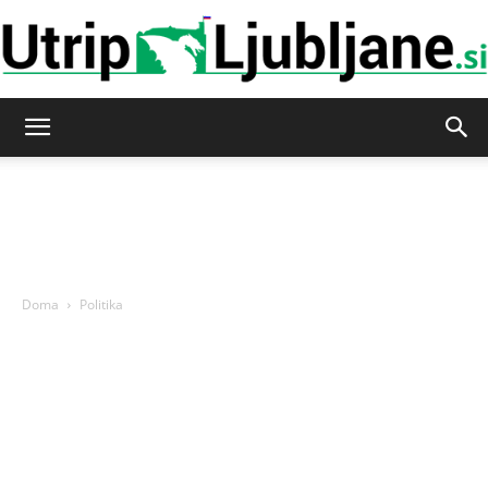
Utrip-
Ljubljane
Doma
Politika