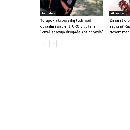
Aktualno
Aktualno
Terapevtski psi zdaj tudi med
Za smrt člo
odraslimi pacienti UKC Ljubljana:
zapora? Kaz
“Živali zdravijo drugače kot zdravila”
Novem mest