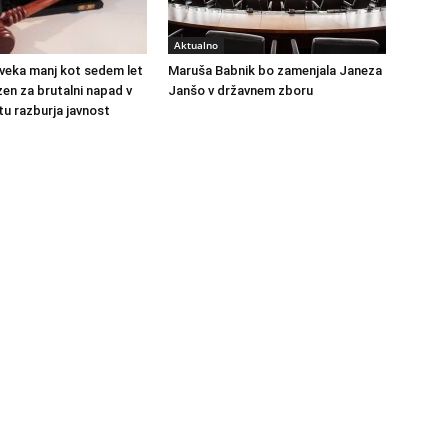
Aktualno
veka manj kot sedem let
Maruša Babnik bo zamenjala Janeza
en za brutalni napad v
Janšo v državnem zboru
u razburja javnost