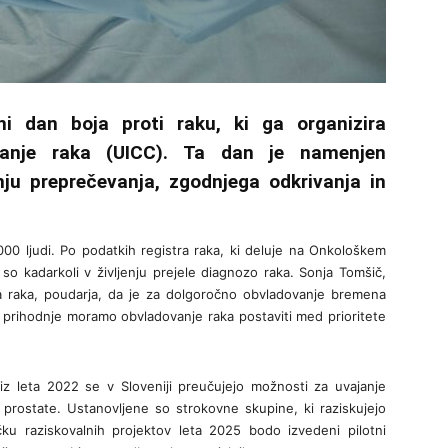
ni dan boja proti raku, ki ga organizira
anje raka (UICC). Ta dan je namenjen
ju preprečevanja, zgodnjega odkrivanja in
.000 ljudi. Po podatkih registra raka, ki deluje na Onkološkem
 so kadarkoli v življenju prejele diagnozo raka. Sonja Tomšič,
a raka, poudarja, da je za dolgoročno obvladovanje bremena
“V prihodnje moramo obvladovanje raka postaviti med prioritete
iz leta 2022 se v Sloveniji preučujejo možnosti za uvajanje
 prostate. Ustanovljene so strokovne skupine, ki raziskujejo
čku raziskovalnih projektov leta 2025 bodo izvedeni pilotni