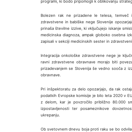
programi, ki bodo pripomogli k oblikovanju strat
Bolezen rak ne prizadene le telesa, temveč i
zdravstvene in babiške nege Slovenije opozarj
prinaša številne izzive, ki vključujejo iskanje smis
medicinska diagnoza, ampak globoko osebna izkuš
zapisali v sekciji medicinskih sester in zdravstven
Integracija onkološke zdravstvene nege je ključn
ravni zdravstvene obravnave morajo biti povezani
prizadevanjem se Slovenija še vedno sooča z izz
obravnave.
Pri inšpektoratu za delo opozarjajo, da rak osta
podatkih Evropske komisije je bilo leta 2020 v EU
z delom, kar je povzročilo približno 80.000 s
izpostavljenosti ter posameznikove dovzetno
ukrepanju.
Ob svetovnem dnevu boja proti raku se bo odvila 