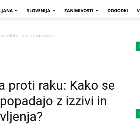
LJANA
SLOVENIJA
ZANIMIVOSTI
DOGODKI
V
 se bolniki z rakom spopadajo z...
a proti raku: Kako se
popadajo z izzivi in
vljenja?