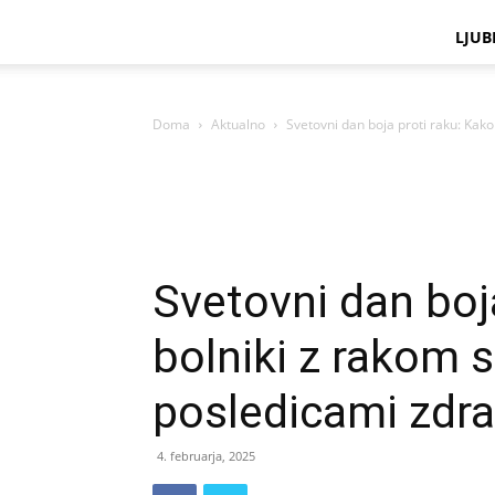
LJUB
Doma
Aktualno
Svetovni dan boja proti raku: Kako
Svetovni dan boj
bolniki z rakom s
posledicami zdra
4. februarja, 2025