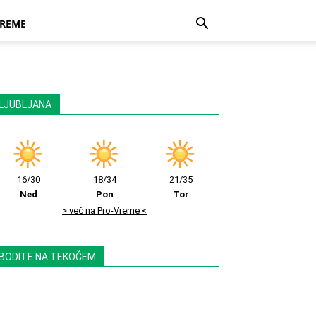
REME
LJUBLJANA
16/30
18/34
21/35
Ned
Pon
Tor
> več na Pro-Vreme <
BODITE NA TEKOČEM