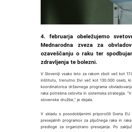
4. februarja obeležujemo svetov
Mednarodna zveza za obvladov
ozaveščanju o raku ter spodbujan
zdravljenja te bolezni.
V Sloveniji vsako leto za rakom zboli več kot 17
inštitutu, trenutno živi več kot 130.000 oseb, ki
koordinatorica državnega programa obvladovanj
raka potrebna celovita in sistemska strategija. 
slovenske družbe,” je dejala.
V skladu s posodobljenimi priporočili Sveta EU 
presejalnih programov za pljučnega raka in raka
predloge za organizirano presejanje. Po zaklju