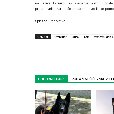
na izzive bolnikov in sledenje poznih posle
predstavniki, kar bo še dodatno osvetlilo te po
Spletno uredništvo
OZNAKE
4.februar
duša
rak
svetovni dan b
PODOBNI ČLANKI
PRIKAŽI VEČ ČLANKOV T