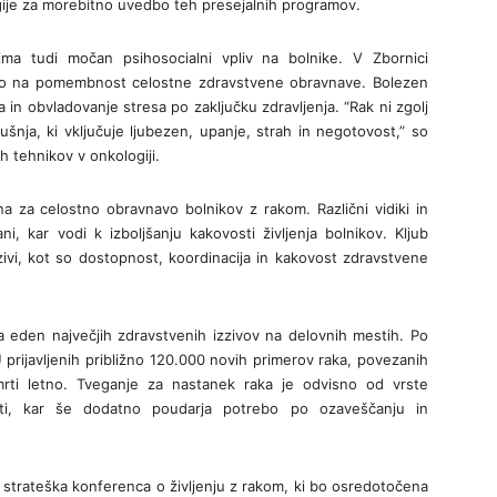
egije za morebitno uvedbo teh presejalnih programov.
ma tudi močan psihosocialni vpliv na bolnike. V Zbornici
ajo na pomembnost celostne zdravstvene obravnave. Bolezen
la in obvladovanje stresa po zaključku zdravljenja. “Rak ni zgolj
nja, ki vključuje ljubezen, upanje, strah in negotovost,” so
ih tehnikov v onkologiji.
a za celostno obravnavo bolnikov z rakom. Različni vidiki in
, kar vodi k izboljšanju kakovosti življenja bolnikov. Kljub
ivi, kot so dostopnost, koordinacija in kakovost zdravstvene
ja eden največjih zdravstvenih izzivov na delovnih mestih. Po
 prijavljenih približno 120.000 novih primerov raka, povezanih
mrti letno. Tveganje za nastanek raka je odvisno od vrste
sti, kar še dodatno poudarja potrebo po ozaveščanju in
strateška konferenca o življenju z rakom, ki bo osredotočena