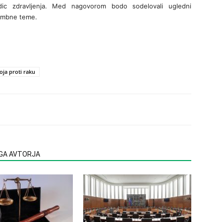
dic zdravljenja. Med nagovorom bodo sodelovali ugledni
membne teme.
oja proti raku
EGA AVTORJA