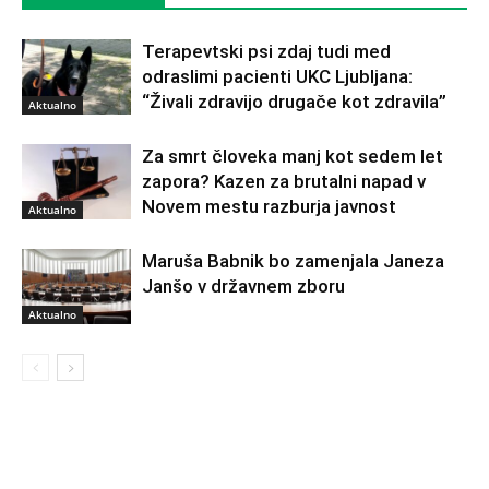
Terapevtski psi zdaj tudi med
odraslimi pacienti UKC Ljubljana:
“Živali zdravijo drugače kot zdravila”
Aktualno
Za smrt človeka manj kot sedem let
zapora? Kazen za brutalni napad v
Novem mestu razburja javnost
Aktualno
Maruša Babnik bo zamenjala Janeza
Janšo v državnem zboru
Aktualno