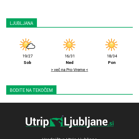
LJUBLJANA
19/27
16/31
18/34
Sob
Ned
Pon
> več na Pro-Vreme <
BODITE NA TEKOČEM