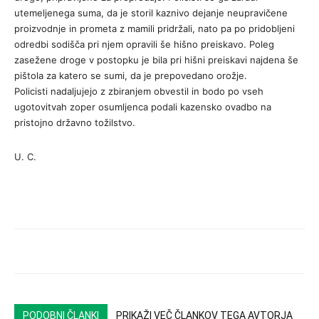
utemeljenega suma, da je storil kaznivo dejanje neupravičene
proizvodnje in prometa z mamili pridržali, nato pa po pridobljeni
odredbi sodišča pri njem opravili še hišno preiskavo. Poleg
zasežene droge v postopku je bila pri hišni preiskavi najdena še
pištola za katero se sumi, da je prepovedano orožje.
Policisti nadaljujejo z zbiranjem obvestil in bodo po vseh
ugotovitvah zoper osumljenca podali kazensko ovadbo na
pristojno državno tožilstvo.
U. C.
PODOBNI ČLANKI
PRIKAŽI VEČ ČLANKOV TEGA AVTORJA