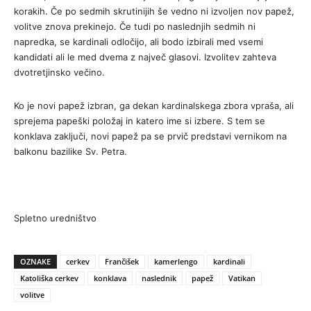
korakih. Če po sedmih skrutinijih še vedno ni izvoljen nov papež,
volitve znova prekinejo. Če tudi po naslednjih sedmih ni
napredka, se kardinali odločijo, ali bodo izbirali med vsemi
kandidati ali le med dvema z največ glasovi. Izvolitev zahteva
dvotretjinsko večino.
Ko je novi papež izbran, ga dekan kardinalskega zbora vpraša, ali
sprejema papeški položaj in katero ime si izbere. S tem se
konklava zaključi, novi papež pa se prvič predstavi vernikom na
balkonu bazilike Sv. Petra.
Spletno uredništvo
OZNAKE
cerkev
Frančišek
kamerlengo
kardinali
Katoliška cerkev
konklava
naslednik
papež
Vatikan
volitve