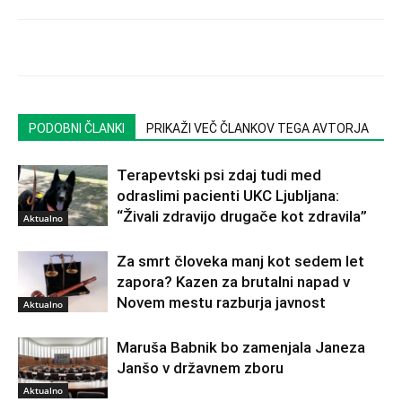
PODOBNI ČLANKI
PRIKAŽI VEČ ČLANKOV TEGA AVTORJA
Terapevtski psi zdaj tudi med
odraslimi pacienti UKC Ljubljana:
“Živali zdravijo drugače kot zdravila”
Aktualno
Za smrt človeka manj kot sedem let
zapora? Kazen za brutalni napad v
Novem mestu razburja javnost
Aktualno
Maruša Babnik bo zamenjala Janeza
Janšo v državnem zboru
Aktualno