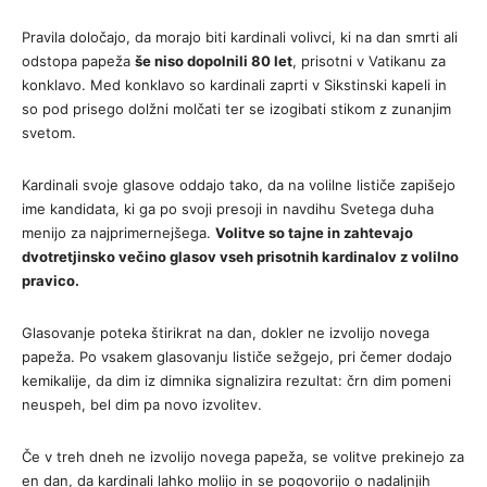
Pravila določajo, da morajo biti kardinali volivci, ki na dan smrti ali
odstopa papeža
še niso dopolnili 80 let
, prisotni v Vatikanu za
konklavo. Med konklavo so kardinali zaprti v Sikstinski kapeli in
so pod prisego dolžni molčati ter se izogibati stikom z zunanjim
svetom.
Kardinali svoje glasove oddajo tako, da na volilne lističe zapišejo
ime kandidata, ki ga po svoji presoji in navdihu Svetega duha
menijo za najprimernejšega.
Volitve so tajne in zahtevajo
dvotretjinsko večino glasov vseh prisotnih kardinalov z volilno
pravico.
Glasovanje poteka štirikrat na dan, dokler ne izvolijo novega
papeža. Po vsakem glasovanju lističe sežgejo, pri čemer dodajo
kemikalije, da dim iz dimnika signalizira rezultat: črn dim pomeni
neuspeh, bel dim pa novo izvolitev.
Če v treh dneh ne izvolijo novega papeža, se volitve prekinejo za
en dan, da kardinali lahko molijo in se pogovorijo o nadaljnjih