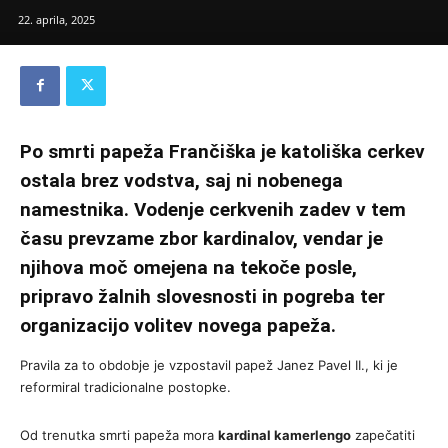
22. aprila, 2025
Po smrti papeža Frančiška je katoliška cerkev
ostala brez vodstva, saj ni nobenega
namestnika. Vodenje cerkvenih zadev v tem
času prevzame zbor kardinalov, vendar je
njihova moč omejena na tekoče posle,
pripravo žalnih slovesnosti in pogreba ter
organizacijo volitev novega papeža.
Pravila za to obdobje je vzpostavil papež Janez Pavel II., ki je
reformiral tradicionalne postopke.
Od trenutka smrti papeža mora
kardinal kamerlengo
zapečatiti