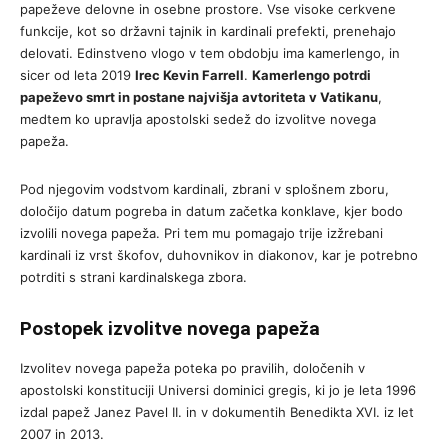
papeževe delovne in osebne prostore. Vse visoke cerkvene
funkcije, kot so državni tajnik in kardinali prefekti, prenehajo
delovati. Edinstveno vlogo v tem obdobju ima kamerlengo, in
sicer od leta 2019
Irec Kevin Farrell
.
Kamerlengo potrdi
papeževo smrt in postane najvišja avtoriteta v Vatikanu
,
medtem ko upravlja apostolski sedež do izvolitve novega
papeža.
Pod njegovim vodstvom kardinali, zbrani v splošnem zboru,
določijo datum pogreba in datum začetka konklave, kjer bodo
izvolili novega papeža. Pri tem mu pomagajo trije izžrebani
kardinali iz vrst škofov, duhovnikov in diakonov, kar je potrebno
potrditi s strani kardinalskega zbora.
Postopek izvolitve novega papeža
Izvolitev novega papeža poteka po pravilih, določenih v
apostolski konstituciji Universi dominici gregis, ki jo je leta 1996
izdal papež Janez Pavel II. in v dokumentih Benedikta XVI. iz let
2007 in 2013.