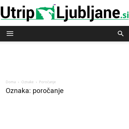
Utrip-
Ljubljane
Doma
Oznake
Poročanje
Oznaka: poročanje