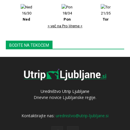
16/30
18/34
21/35
Ned
Pon
Tor
> več na Pro-Vreme <
BODITE NA TEKOČEM
Uredništvo Utrip Ljubljane
Dnevne novice Ljubljanske regije.
Kontaktirajte nas:
urednistvo@utrip-ljubljane.si