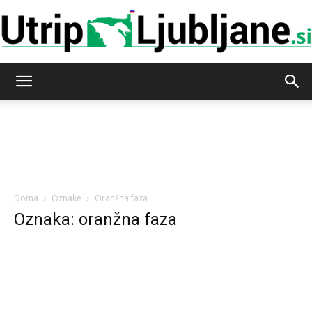
Utrip-
Ljubljane
Doma
Oznake
Oranžna faza
Oznaka: oranžna faza