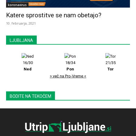
koronavirus
Katere sprostitve se nam obetajo?
10. februarja, 2021
LJUBLJANA
16/30
18/34
21/35
Ned
Pon
Tor
> več na Pro-Vreme <
BODITE NA TEKOČEM