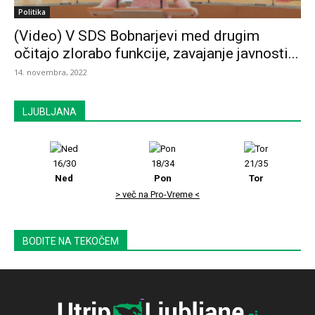
Politika
(Video) V SDS Bobnarjevi med drugim
očitajo zlorabo funkcije, zavajanje javnosti...
14. novembra, 2022
LJUBLJANA
16/30
18/34
21/35
Ned
Pon
Tor
> več na Pro-Vreme <
BODITE NA TEKOČEM