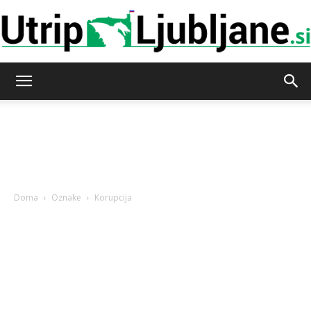
Utrip-
Ljubljane
Doma
Oznake
Korupcija