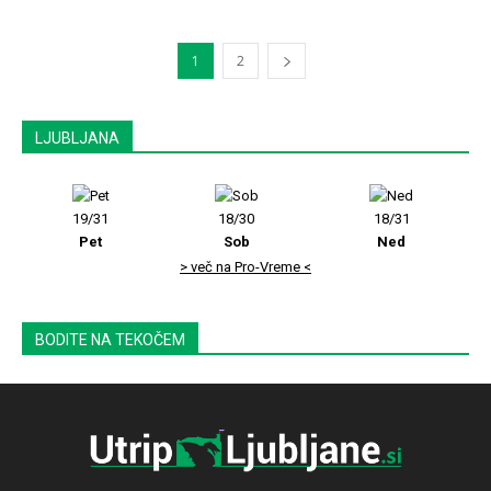
1
2
LJUBLJANA
19/31
18/30
18/31
Pet
Sob
Ned
> več na Pro-Vreme <
BODITE NA TEKOČEM