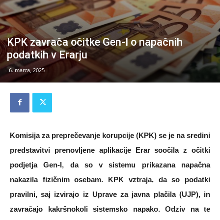
KPK zavrača očitke Gen-I o napačnih
podatkih v Erarju
6. marca, 2025
Komisija za preprečevanje korupcije (KPK) se je na sredini
predstavitvi prenovljene aplikacije Erar soočila z očitki
podjetja Gen-I, da so v sistemu prikazana napačna
nakazila fizičnim osebam. KPK vztraja, da so podatki
pravilni, saj izvirajo iz Uprave za javna plačila (UJP), in
zavračajo kakršnokoli sistemsko napako. Odziv na te