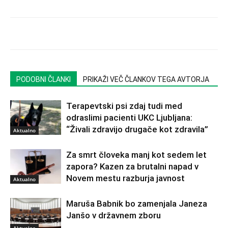
PODOBNI ČLANKI
PRIKAŽI VEČ ČLANKOV TEGA AVTORJA
Terapevtski psi zdaj tudi med
odraslimi pacienti UKC Ljubljana:
“Živali zdravijo drugače kot zdravila”
Aktualno
Za smrt človeka manj kot sedem let
zapora? Kazen za brutalni napad v
Novem mestu razburja javnost
Aktualno
Maruša Babnik bo zamenjala Janeza
Janšo v državnem zboru