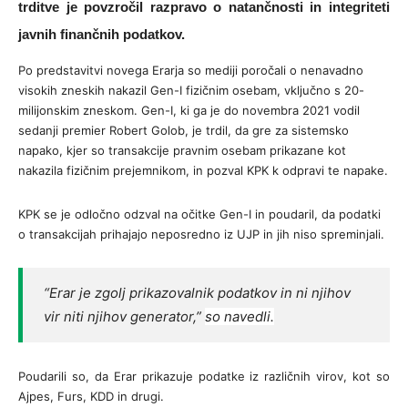
trditve je povzročil razpravo o natančnosti in integriteti
javnih finančnih podatkov.
Po predstavitvi novega Erarja so mediji poročali o nenavadno
visokih zneskih nakazil Gen-I fizičnim osebam, vključno s 20-
milijonskim zneskom. Gen-I, ki ga je do novembra 2021 vodil
sedanji premier Robert Golob, je trdil, da gre za sistemsko
napako, kjer so transakcije pravnim osebam prikazane kot
nakazila fizičnim prejemnikom, in pozval KPK k odpravi te napake.
KPK se je odločno odzval na očitke Gen-I in poudaril, da podatki
o transakcijah prihajajo neposredno iz UJP in jih niso spreminjali.
“Erar je zgolj prikazovalnik podatkov in ni njihov
vir niti njihov generator,”
so navedli.
Poudarili so, da Erar prikazuje podatke iz različnih virov, kot so
Ajpes, Furs, KDD in drugi.