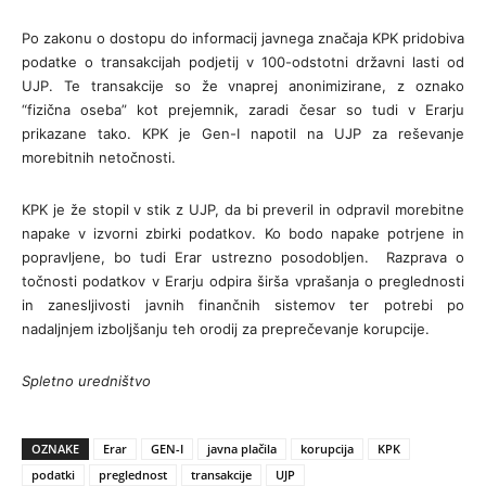
Po zakonu o dostopu do informacij javnega značaja KPK pridobiva
podatke o transakcijah podjetij v 100-odstotni državni lasti od
UJP. Te transakcije so že vnaprej anonimizirane, z oznako
“fizična oseba” kot prejemnik, zaradi česar so tudi v Erarju
prikazane tako. KPK je Gen-I napotil na UJP za reševanje
morebitnih netočnosti.
KPK je že stopil v stik z UJP, da bi preveril in odpravil morebitne
napake v izvorni zbirki podatkov. Ko bodo napake potrjene in
popravljene, bo tudi Erar ustrezno posodobljen. Razprava o
točnosti podatkov v Erarju odpira širša vprašanja o preglednosti
in zanesljivosti javnih finančnih sistemov ter potrebi po
nadaljnjem izboljšanju teh orodij za preprečevanje korupcije.
Spletno uredništvo
OZNAKE
Erar
GEN-I
javna plačila
korupcija
KPK
podatki
preglednost
transakcije
UJP