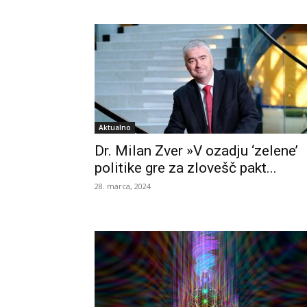
Aktualno
Dr. Milan Zver »V ozadju ‘zelene’
politike gre za zlovešč pakt...
28. marca, 2024