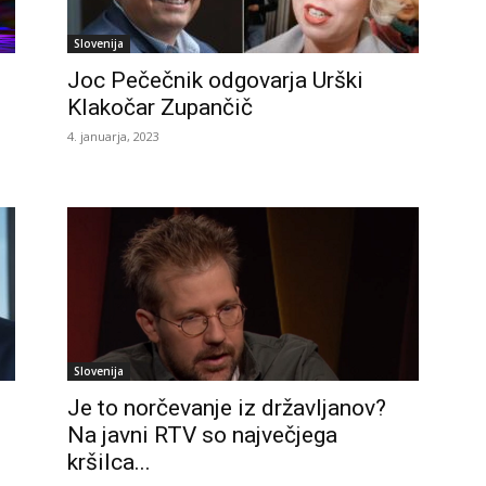
Slovenija
Joc Pečečnik odgovarja Urški
Klakočar Zupančič
4. januarja, 2023
Slovenija
Je to norčevanje iz državljanov?
Na javni RTV so največjega
kršilca...