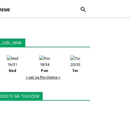
REME
LJUBLJANA
16/31
18/34
20/35
Ned
Pon
Tor
> več na Pro-Vreme <
BODITE NA TEKOČEM