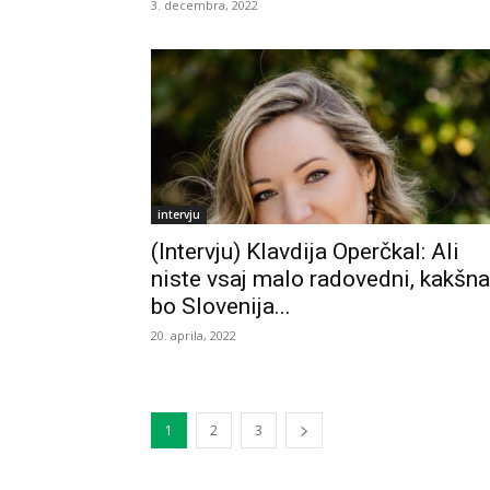
3. decembra, 2022
intervju
(Intervju) Klavdija Operčkal: Ali
niste vsaj malo radovedni, kakšna
bo Slovenija...
20. aprila, 2022
1
2
3