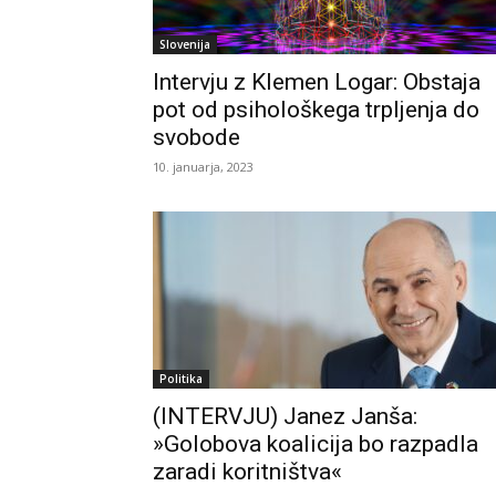
Slovenija
Intervju z Klemen Logar: Obstaja
pot od psihološkega trpljenja do
svobode
10. januarja, 2023
Politika
(INTERVJU) Janez Janša:
»Golobova koalicija bo razpadla
zaradi koritništva«