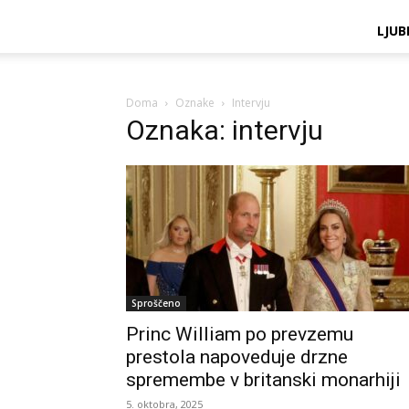
LJUB
Doma
Oznake
Intervju
Oznaka: intervju
Sproščeno
Princ William po prevzemu
prestola napoveduje drzne
spremembe v britanski monarhiji
5. oktobra, 2025