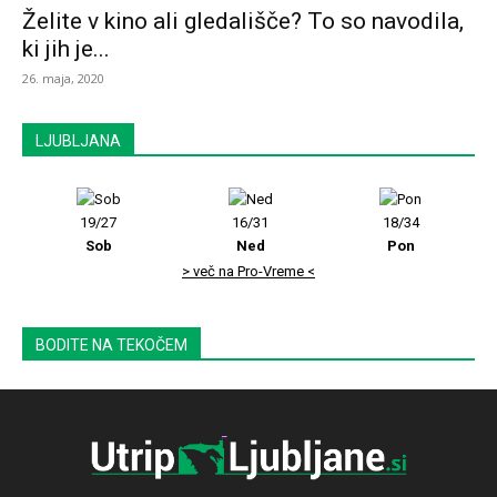
Želite v kino ali gledališče? To so navodila,
ki jih je...
26. maja, 2020
LJUBLJANA
19/27
16/31
18/34
Sob
Ned
Pon
> več na Pro-Vreme <
BODITE NA TEKOČEM