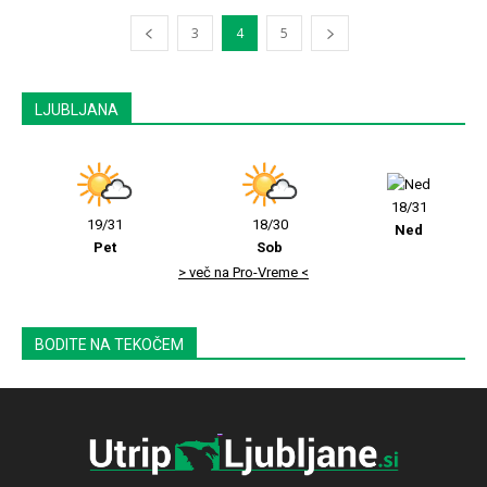
3
4
5
LJUBLJANA
18/31
19/31
18/30
Ned
Pet
Sob
> več na Pro-Vreme <
BODITE NA TEKOČEM