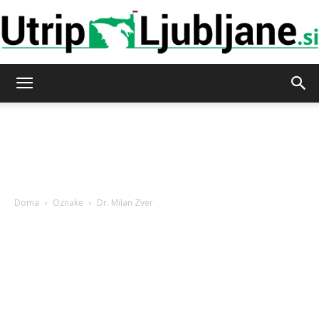
Utrip-
Ljubljane
Doma
Oznake
Dr. Milan Zver