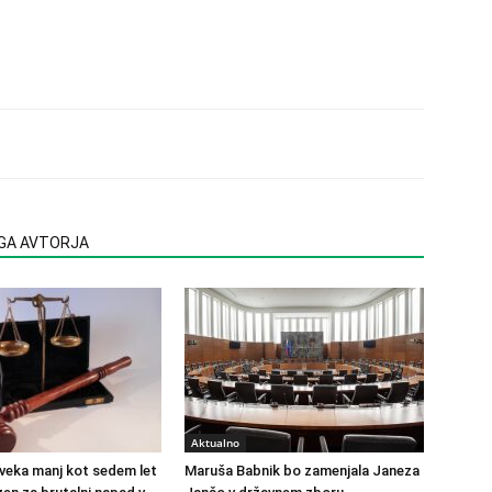
EGA AVTORJA
Aktualno
veka manj kot sedem let
Maruša Babnik bo zamenjala Janeza