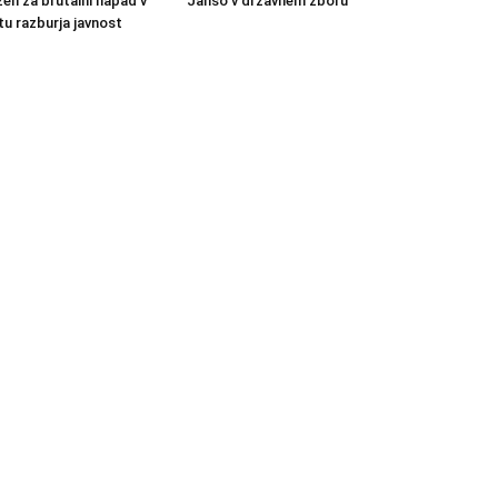
en za brutalni napad v
Janšo v državnem zboru
u razburja javnost