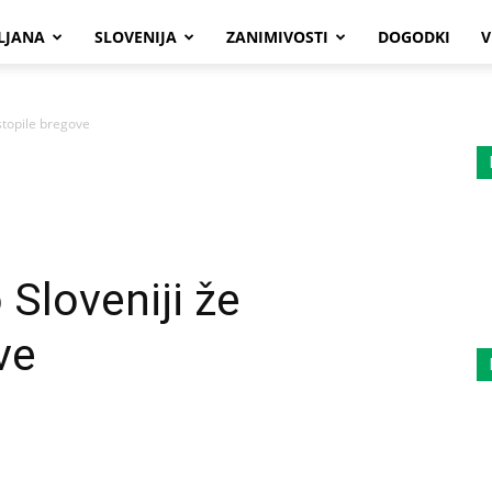
LJANA
SLOVENIJA
ZANIMIVOSTI
DOGODKI
V
stopile bregove
 Sloveniji že
ve