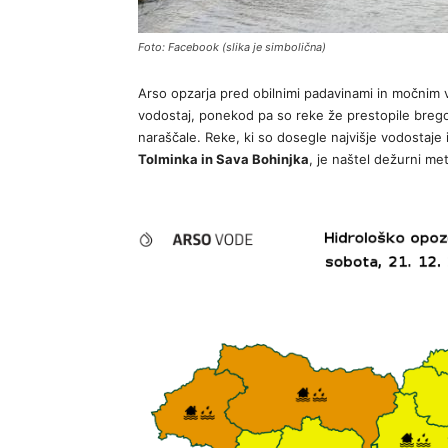
Foto: Facebook (slika je simbolična)
Arso opzarja pred obilnimi padavinami in močnim 
vodostaj, ponekod pa so reke že prestopile brego
naraščale. Reke, ki so dosegle najvišje vodostaje 
Tolminka in Sava Bohinjka
, je naštel dežurni me