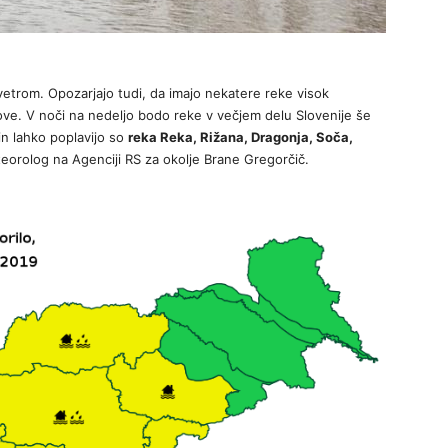
vetrom. Opozarjajo tudi, da imajo nekatere reke visok
ve. V noči na nedeljo bodo reke v večjem delu Slovenije še
in lahko poplavijo so
reka Reka, Rižana, Dragonja, Soča,
teorolog na Agenciji RS za okolje Brane Gregorčič.