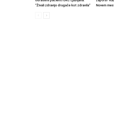
odraslimi pacienti UKC Ljubljana:
zapora? Kaz
“Živali zdravijo drugače kot zdravila”
Novem mest