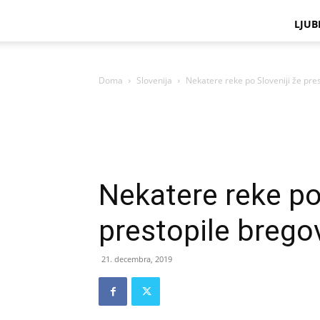
LJUB
Doma
Slovenija
Nekatere reke po Sloveniji že pre
Nekatere reke po
prestopile brego
21. decembra, 2019