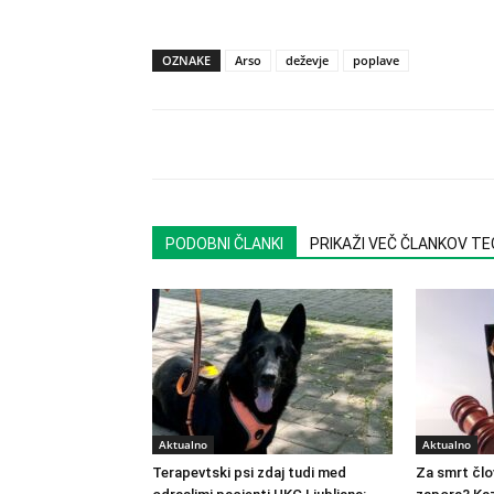
OZNAKE
Arso
deževje
poplave
PODOBNI ČLANKI
PRIKAŽI VEČ ČLANKOV T
Aktualno
Aktualno
Terapevtski psi zdaj tudi med
Za smrt člo