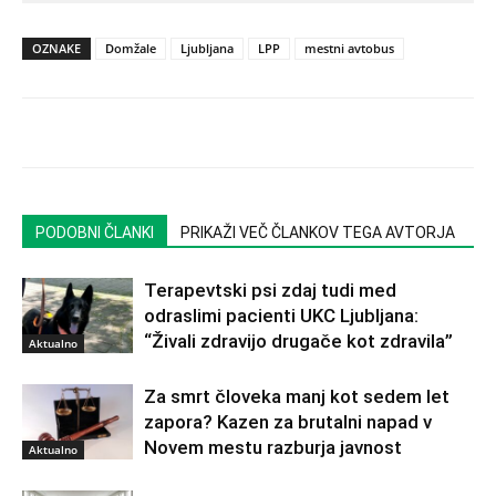
OZNAKE
Domžale
Ljubljana
LPP
mestni avtobus
PODOBNI ČLANKI
PRIKAŽI VEČ ČLANKOV TEGA AVTORJA
Terapevtski psi zdaj tudi med
odraslimi pacienti UKC Ljubljana:
“Živali zdravijo drugače kot zdravila”
Aktualno
Za smrt človeka manj kot sedem let
zapora? Kazen za brutalni napad v
Novem mestu razburja javnost
Aktualno