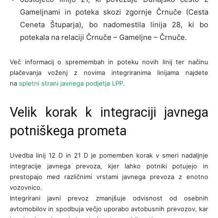
Gameljnami in poteka skozi zgornje Črnuče (Cesta
Ceneta Štuparja), bo nadomestila linija 28, ki bo
potekala na relaciji Črnuče – Gameljne – Črnuče.
Več informacij o spremembah in poteku novih linij ter načinu
plačevanja voženj z novima integriranima linijama najdete
na
spletni strani javnega podjetja LPP
.
Velik korak k integraciji javnega
potniškega prometa
Uvedba linij 12 D in 21 D je pomemben korak v smeri nadaljnje
integracije javnega prevoza, kjer lahko potniki potujejo in
prestopajo med različnimi vrstami javnega prevoza z enotno
vozovnico.
Integrirani javni prevoz zmanjšuje odvisnost od osebnih
avtomobilov in spodbuja večjo uporabo avtobusnih prevozov, kar