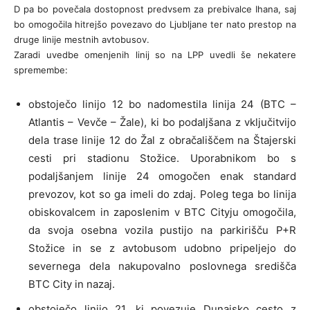
D pa bo povečala dostopnost predvsem za prebivalce Ihana, saj
bo omogočila hitrejšo povezavo do Ljubljane ter nato prestop na
druge linije mestnih avtobusov.
Zaradi uvedbe omenjenih linij so na LPP uvedli še nekatere
spremembe:
obstoječo linijo 12 bo nadomestila linija 24 (BTC –
Atlantis – Vevče – Žale), ki bo podaljšana z vključitvijo
dela trase linije 12 do Žal z obračališčem na Štajerski
cesti pri stadionu Stožice. Uporabnikom bo s
podaljšanjem linije 24 omogočen enak standard
prevozov, kot so ga imeli do zdaj. Poleg tega bo linija
obiskovalcem in zaposlenim v BTC Cityju omogočila,
da svoja osebna vozila pustijo na parkirišču P+R
Stožice in se z avtobusom udobno pripeljejo do
severnega dela nakupovalno poslovnega središča
BTC City in nazaj.
obstoječo linijo 21, ki povezuje Dunajsko cesto z