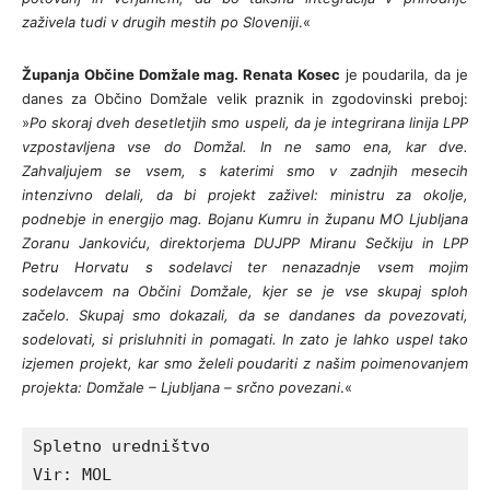
zaživela tudi v drugih mestih po Sloveniji
.«
Županja Občine Domžale mag. Renata Kosec
je poudarila, da je
danes za Občino Domžale velik praznik in zgodovinski preboj:
»
Po skoraj dveh desetletjih smo uspeli, da je integrirana linija LPP
vzpostavljena vse do Domžal. In ne samo ena, kar dve.
Zahvaljujem se vsem, s katerimi smo v zadnjih mesecih
intenzivno delali, da bi projekt zaživel: ministru za okolje,
podnebje in energijo mag. Bojanu Kumru in županu MO Ljubljana
Zoranu Jankoviću, direktorjema DUJPP Miranu Sečkiju in LPP
Petru Horvatu s sodelavci ter nenazadnje vsem mojim
sodelavcem na Občini Domžale, kjer se je vse skupaj sploh
začelo. Skupaj smo dokazali, da se dandanes da povezovati,
sodelovati, si prisluhniti in pomagati. In zato je lahko uspel tako
izjemen projekt, kar smo želeli poudariti z našim poimenovanjem
projekta: Domžale – Ljubljana – srčno povezani
.«
Spletno uredništvo

Vir: MOL