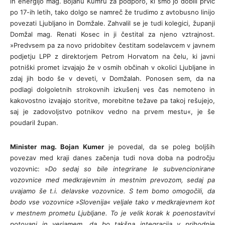
in energijo mag. Bojanu Kumru za podporo, ki smo jo dobili prvič
po 17-ih letih, tako dolgo se namreč že trudimo z avtobusno linijo
povezati Ljubljano in Domžale. Zahvalil se je tudi kolegici, županji
Domžal mag. Renati Kosec in ji čestital za njeno vztrajnost.
»Predvsem pa za novo pridobitev čestitam sodelavcem v javnem
podjetju LPP z direktorjem Petrom Horvatom na čelu, ki javni
potniški promet izvajajo že v osmih občinah v okolici Ljubljane in
zdaj jih bodo še v deveti, v Domžalah. Ponosen sem, da na
podlagi dolgoletnih strokovnih izkušenj ves čas nemoteno in
kakovostno izvajajo storitve, morebitne težave pa takoj rešujejo,
saj je zadovoljstvo potnikov vedno na prvem mestu«, je še
poudaril župan.
Minister mag. Bojan Kumer
je povedal, da se poleg boljših
povezav med kraji danes začenja tudi nova doba na področju
vozovnic: »
Do sedaj so bile integrirane le subvencionirane
vozovnice med medkrajevnim in mestnim prevozom, sedaj pa
uvajamo še t.i. delavske vozovnice. S tem bomo omogočili, da
bodo vse vozovnice »Slovenija« veljale tako v medkrajevnem kot
v mestnem prometu Ljubljane. To je velik korak k poenostavitvi
potovanj in verjamem, da bo takšna integracija v prihodnje