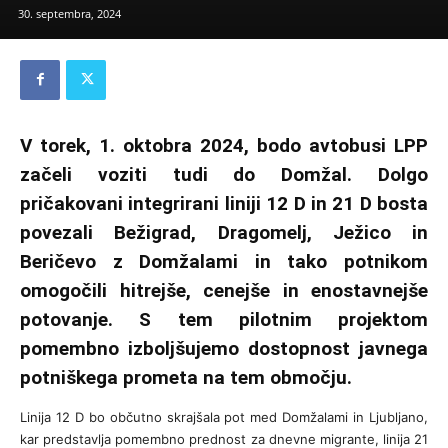
30. septembra, 2024
V torek, 1. oktobra 2024, bodo avtobusi LPP
začeli voziti tudi do Domžal. Dolgo
pričakovani integrirani liniji 12 D in 21 D bosta
povezali Bežigrad, Dragomelj, Ježico in
Beričevo z Domžalami in tako potnikom
omogočili hitrejše, cenejše in enostavnejše
potovanje. S tem pilotnim projektom
pomembno izboljšujemo dostopnost javnega
potniškega prometa na tem območju.
Linija 12 D bo občutno skrajšala pot med Domžalami in Ljubljano,
kar predstavlja pomembno prednost za dnevne migrante, linija 21