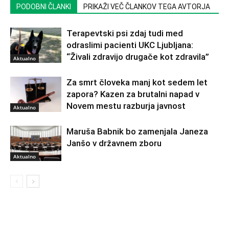
PODOBNI ČLANKI
PRIKAŽI VEČ ČLANKOV TEGA AVTORJA
Terapevtski psi zdaj tudi med
odraslimi pacienti UKC Ljubljana:
“Živali zdravijo drugače kot zdravila”
Aktualno
Za smrt človeka manj kot sedem let
zapora? Kazen za brutalni napad v
Novem mestu razburja javnost
Aktualno
Maruša Babnik bo zamenjala Janeza
Janšo v državnem zboru
Aktualno