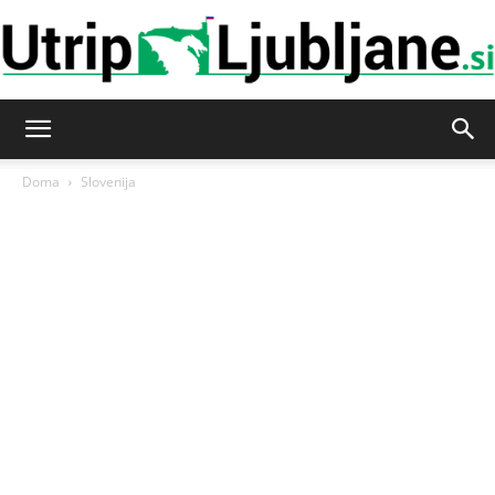
Utrip-
Doma
Slovenija
Ljubljane