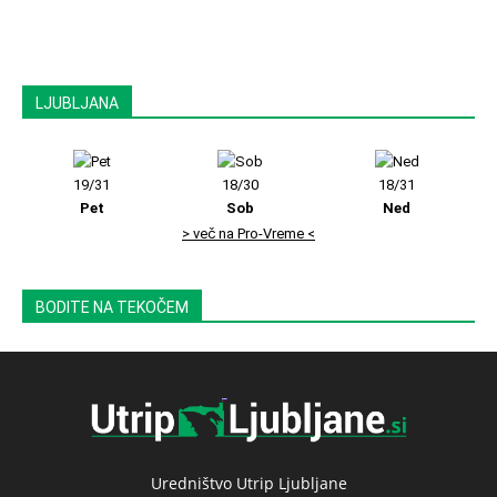
LJUBLJANA
19/31
18/30
18/31
Pet
Sob
Ned
> več na Pro-Vreme <
BODITE NA TEKOČEM
Uredništvo Utrip Ljubljane