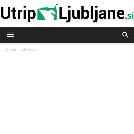
Utrip-
Doma
Slovenija
Ljubljane