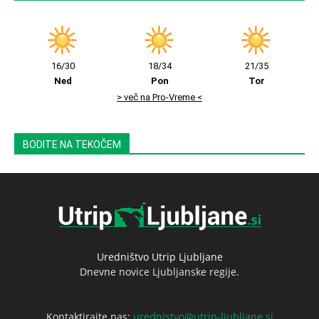
16/30
18/34
21/35
Ned
Pon
Tor
> več na Pro-Vreme <
BODITE NA TEKOČEM
Uredništvo Utrip Ljubljane
Dnevne novice Ljubljanske regije.
Kontaktirajte nas:
urednistvo@utrip-ljubljane.si