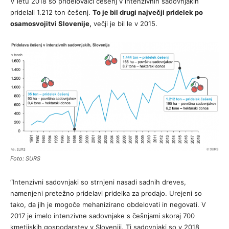
V letu 2018 so pridelovalci češenj v intenzivnih sadovnjakih
pridelali 1.212 ton češenj.
To je bil drugi največji pridelek po
osamosvojitvi Slovenije,
večji je bil le v 2015.
Foto: SURS
“Intenzivni sadovnjaki so strnjeni nasadi sadnih dreves,
namenjeni pretežno pridelavi pridelka za prodajo. Urejeni so
tako, da jih je mogoče mehanizirano obdelovati in negovati. V
2017 je imelo intenzivne sadovnjake s češnjami skoraj 700
kmetijskih gospodarstev v Sloveniji. Ti sadovnjaki so v 2018