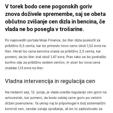
V torek bodo cene pogonskih goriv
znova doživele spremembe, saj se obeta
občutno zvišanje cen dizla in bencina, če
vlada ne bo posegla v trošarine.
Po napovedih portala Moje Finance, bo liter dizla poskočil za
približno 6,5 centa, kar bo prineslo novo ceno okoli 1,52 evra na
liter. Hkrati bo cena bencina zrasla za približno 2,5 centa, kar
pomeni, da bo liter stal okoli 1,47 evra. Prav tako se bo podražilo
kurilno olje za približno sedem centov, in sicer bo nova cena
znašala 1,13 evra na liter.
Vladna intervencija in regulacija cen
Na nedavni seji, 12. junija, je vlada uvedla regulacijo cen goriv na
avtocestah, kar pomeni, da bodo odslej cene goriv po celotni
državi poenotene. Ta ukrep naj bi pripomogel k bolj sistematični
kontroli cen, vendar ostaja vprašanje, ali bo to zadostovalo za