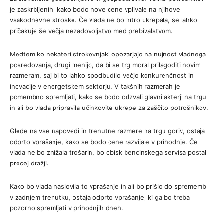
je zaskrbljenih, kako bodo nove cene vplivale na njihove
vsakodnevne stroške. Če vlada ne bo hitro ukrepala, se lahko
pričakuje še večja nezadovoljstvo med prebivalstvom.
Medtem ko nekateri strokovnjaki opozarjajo na nujnost vladnega
posredovanja, drugi menijo, da bi se trg moral prilagoditi novim
razmeram, saj bi to lahko spodbudilo večjo konkurenčnost in
inovacije v energetskem sektorju. V takšnih razmerah je
pomembno spremljati, kako se bodo odzvali glavni akterji na trgu
in ali bo vlada pripravila učinkovite ukrepe za zaščito potrošnikov.
Glede na vse napovedi in trenutne razmere na trgu goriv, ostaja
odprto vprašanje, kako se bodo cene razvijale v prihodnje. Če
vlada ne bo znižala trošarin, bo obisk bencinskega servisa postal
precej dražji.
Kako bo vlada naslovila to vprašanje in ali bo prišlo do sprememb
v zadnjem trenutku, ostaja odprto vprašanje, ki ga bo treba
pozorno spremljati v prihodnjih dneh.