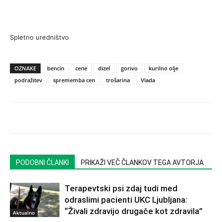
Spletno uredništvo
OZNAKE
bencin
cene
dizel
gorivo
kurilno olje
podražitev
sprememba cen
trošarina
Vlada
PODOBNI ČLANKI
PRIKAŽI VEČ ČLANKOV TEGA AVTORJA
Terapevtski psi zdaj tudi med
odraslimi pacienti UKC Ljubljana:
“Živali zdravijo drugače kot zdravila”
Aktualno