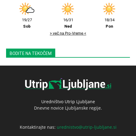
19/27
16/31
18/34
Sob
Ned
Pon
> več na Pro-Vreme <
BODITE NA TEKOČEM
Uredništvo Utrip Ljubljane
Dnevne novice Ljubljanske regije.
Kontaktirajte nas:
urednistvo@utrip-ljubljane.si