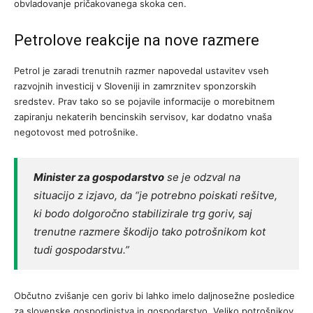
obvladovanje pričakovanega skoka cen.
Petrolove reakcije na nove razmere
Petrol je zaradi trenutnih razmer napovedal ustavitev vseh
razvojnih investicij v Sloveniji in zamrznitev sponzorskih
sredstev. Prav tako so se pojavile informacije o morebitnem
zapiranju nekaterih bencinskih servisov, kar dodatno vnaša
negotovost med potrošnike.
Minister za gospodarstvo
se je odzval na
situacijo z izjavo, da “je potrebno poiskati rešitve,
ki bodo dolgoročno stabilizirale trg goriv, saj
trenutne razmere škodijo tako potrošnikom kot
tudi gospodarstvu.”
Občutno zvišanje cen goriv bi lahko imelo daljnosežne posledice
za slovenske gospodinjstva in gospodarstvo. Veliko potrošnikov