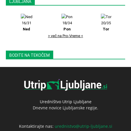
LJUBLJANA
16/31
18/34
20/35
Ned
Pon
Tor
> več na Pro-Vreme <
BODITE NA TEKOČEM
Uredništvo Utrip Ljubljane
Dnevne novice Ljubljanske regije.
Kontaktirajte nas:
urednistvo@utrip-ljubljane.si