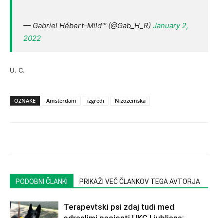
— Gabriel Hébert-Mild™ (@Gab_H_R)
January 2,
2022
U. C.
OZNAKE
Amsterdam
izgredi
Nizozemska
PODOBNI ČLANKI
PRIKAŽI VEČ ČLANKOV TEGA AVTORJA
Terapevtski psi zdaj tudi med