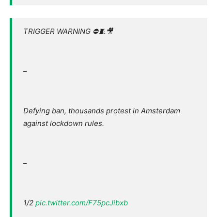
TRIGGER WARNING ⛔️🧵🎥
–
Defying ban, thousands protest in Amsterdam
against lockdown rules.
–
1/2
pic.twitter.com/F75pcJibxb