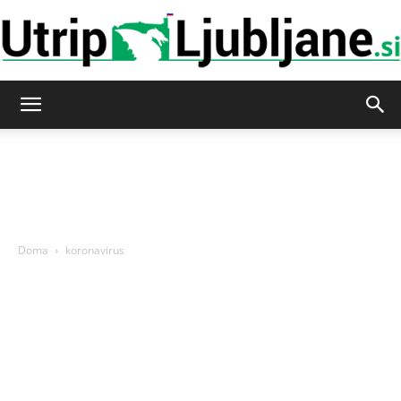
Utrip-
Ljubljane
Doma
koronavirus