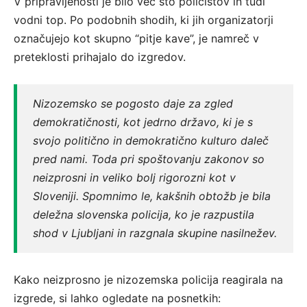
V pripravljenosti je bilo več sto policistov in tudi
vodni top. Po podobnih shodih, ki jih organizatorji
označujejo kot skupno “pitje kave”, je namreč v
preteklosti prihajalo do izgredov.
Nizozemsko se pogosto daje za zgled
demokratičnosti, kot jedrno državo, ki je s
svojo politično in demokratično kulturo daleč
pred nami. Toda pri spoštovanju zakonov so
neizprosni in veliko bolj rigorozni kot v
Sloveniji.
Spomnimo le, kakšnih obtožb je bila
deležna slovenska policija, ko je razpustila
shod v Ljubljani in razgnala skupine nasilnežev.
Kako neizprosno je nizozemska policija reagirala na
izgrede, si lahko ogledate na posnetkih: