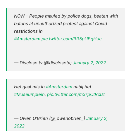
NOW – People mauled by police dogs, beaten with
batons at unauthorized protest against Covid
restrictions in
#Amsterdam
.
pic.twitter.com/BR5pUBqHuc
— Disclose.tv (@disclosetv)
January 2, 2022
Het gaat mis in
#Amsterdam
nabij het
#Museumplein
.
pic.twitter.com/m3rpOtRcDt
— Owen O’Brien (@_owenobrien_)
January 2,
2022