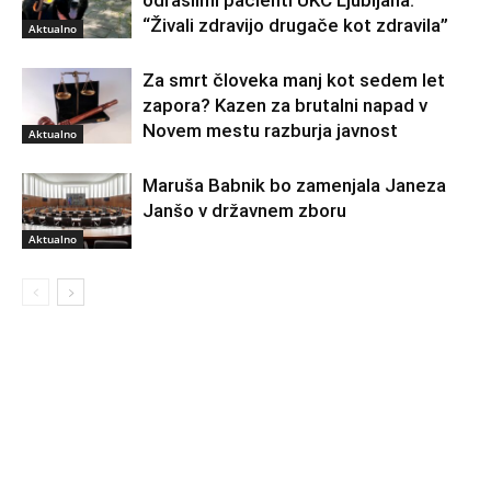
odraslimi pacienti UKC Ljubljana:
“Živali zdravijo drugače kot zdravila”
Aktualno
Za smrt človeka manj kot sedem let
zapora? Kazen za brutalni napad v
Novem mestu razburja javnost
Aktualno
Maruša Babnik bo zamenjala Janeza
Janšo v državnem zboru
Aktualno