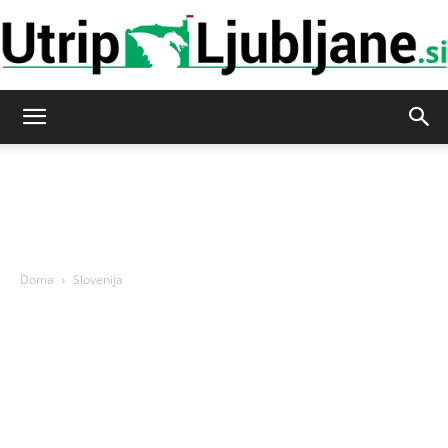
Utrip-
Ljubljane
Doma
Slovenija