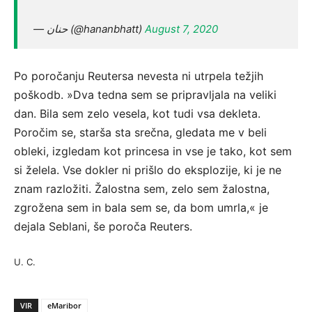
— حنان (@hananbhatt)
August 7, 2020
Po poročanju Reutersa nevesta ni utrpela težjih
poškodb. »Dva tedna sem se pripravljala na veliki
dan. Bila sem zelo vesela, kot tudi vsa dekleta.
Poročim se, starša sta srečna, gledata me v beli
obleki, izgledam kot princesa in vse je tako, kot sem
si želela. Vse dokler ni prišlo do eksplozije, ki je ne
znam razložiti. Žalostna sem, zelo sem žalostna,
zgrožena sem in bala sem se, da bom umrla,« je
dejala Seblani, še poroča Reuters.
U. C.
VIR
eMaribor