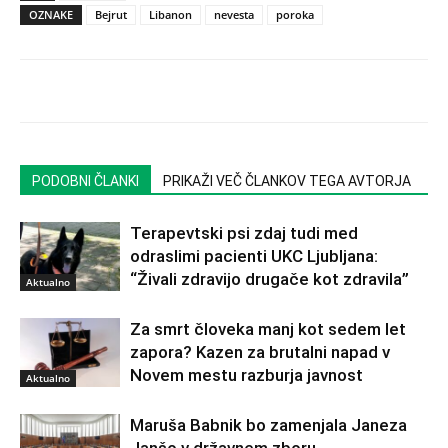
OZNAKE
Bejrut
Libanon
nevesta
poroka
PODOBNI ČLANKI
PRIKAŽI VEČ ČLANKOV TEGA AVTORJA
Terapevtski psi zdaj tudi med
odraslimi pacienti UKC Ljubljana:
“Živali zdravijo drugače kot zdravila”
Aktualno
Za smrt človeka manj kot sedem let
zapora? Kazen za brutalni napad v
Novem mestu razburja javnost
Aktualno
Maruša Babnik bo zamenjala Janeza
Janšo v državnem zboru