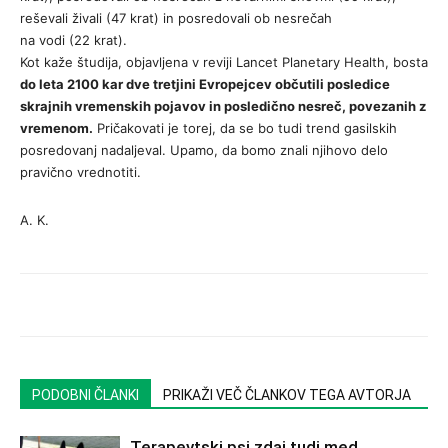
reševali živali (47 krat) in posredovali ob nesrečah
na vodi (22 krat).
Kot kaže študija, objavljena v reviji Lancet Planetary Health, bosta
do leta 2100 kar dve tretjini Evropejcev občutili posledice
skrajnih vremenskih pojavov in posledično nesreč, povezanih z
vremenom.
Pričakovati je torej, da se bo tudi trend gasilskih
posredovanj nadaljeval. Upamo, da bomo znali njihovo delo
pravično vrednotiti.
A. K.
PODOBNI ČLANKI
PRIKAŽI VEČ ČLANKOV TEGA AVTORJA
Terapevtski psi zdaj tudi med