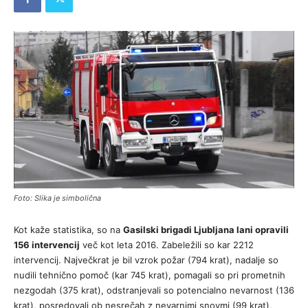
Foto: Slika je simbolična
Kot kaže statistika, so na
Gasilski brigadi Ljubljana lani opravili
156 intervencij
več kot leta 2016. Zabeležili so kar 2212
intervencij. Največkrat je bil vzrok požar (794 krat), nadalje so
nudili tehnično pomoč (kar 745 krat), pomagali so pri prometnih
nezgodah (375 krat), odstranjevali so potencialno nevarnost (136
krat), posredovali ob nesrečah z nevarnimi snovmi (99 krat),