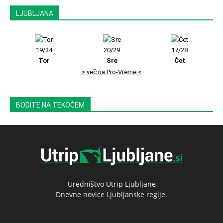
LJUBLJANA
19/34
20/29
17/28
Tor
Sre
Čet
> več na Pro-Vreme <
BODITE NA TEKOČEM
Uredništvo Utrip Ljubljane
Dnevne novice Ljubljanske regije.