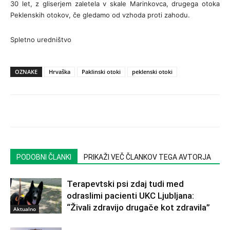
30 let, z gliserjem zaletela v skale Marinkovca, drugega otoka
Peklenskih otokov, če gledamo od vzhoda proti zahodu.
Spletno uredništvo
OZNAKE
Hrvaška
Paklinski otoki
peklenski otoki
PODOBNI ČLANKI
PRIKAŽI VEČ ČLANKOV TEGA AVTORJA
Terapevtski psi zdaj tudi med
odraslimi pacienti UKC Ljubljana:
“Živali zdravijo drugače kot zdravila”
Aktualno