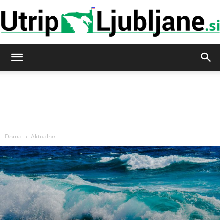
Utrip-
Ljubljane
Doma
Aktualno