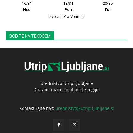
16/31
18/34
20/35
Ned
Pon
Tor
> več na Pro-Vreme <
BODITE NA TEKOČEM
Uredništvo Utrip Ljubljane
Dnevne novice Ljubljanske regije.
Kontaktirajte nas:
urednistvo@utrip-ljubljane.si