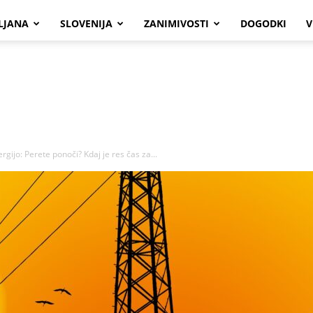
LJANA
SLOVENIJA
ZANIMIVOSTI
DOGODKI
V
gijo: Perete ponoči? Kdaj je res čas za...