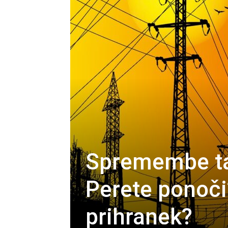
Spremembe tar
Perete ponoči?
prihranek?