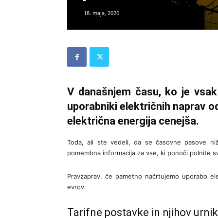
18. maja, 2026
V današnjem času, ko je vsak
uporabniki električnih naprav o
električna energija cenejša.
Toda, ali ste vedeli, da se časovne pasove niž
pomembna informacija za vse, ki ponoči polnite svoj
Pravzaprav, če pametno načrtujemo uporabo elek
evrov.
Tarifne postavke in njihov urnik