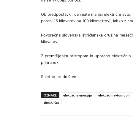
da se vklopijo ponoči.
Ob predpostavki, da imate manjši električni avtom
porabi 15 kilovatov na 100 kilometrov), lahko z no
Povprečna slovenska štiričlanska družina mesečn
kilovatov.
Z premišljenim pristopom in uporabo električnih 
prihranek.
Spletno uredništvo
OZNAKE
električna energija
električni avtomobili
zimski čas