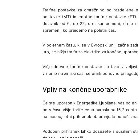
Tarifne postavke za omrežnino so razdeljene n
postavke (MT) in enotne tarifne postavke (ET).
delavnik od 6. do 22. ure, kar pomeni, da je ni
spremeni, ko preidemo na poletni čas.
V poletnem času, ki se v Evropski uniji začne zad
uro, se nižja tarifa za elektriko za končne uporab
Višje dnevne tarifne postavke so tako v veljavi
vrnemo na zimski čas, se urnik ponovno prilagodi
Vpliv na končne uporabnike
Če ste uporabnik Energetike Ljubljana, vas bo en k
bo v času višje tarife cena narasla na 15,2 centa.
na mesec, letni prihranek ob pranju le ponoči zna
Podoben prihranek lahko dosežete s sušilnim stroj