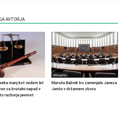
EGA AVTORJA
Aktualno
veka manj kot sedem let
Maruša Babnik bo zamenjala Janeza
en za brutalni napad v
Janšo v državnem zboru
u razburja javnost