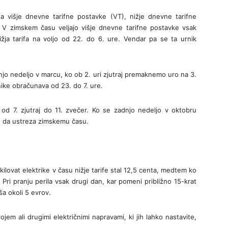
a višje dnevne tarifne postavke (VT), nižje dnevne tarifne
 V zimskem času veljajo višje dnevne tarifne postavke vsak
žja tarifa na voljo od 22. do 6. ure. Vendar pa se ta urnik
njo nedeljo v marcu, ko ob 2. uri zjutraj premaknemo uro na 3.
nike obračunava od 23. do 7. ure.
 od 7. zjutraj do 11. zvečer. Ko se zadnjo nedeljo v oktobru
, da ustreza zimskemu času.
ilovat elektrike v času nižje tarife stal 12,5 centa, medtem ko
 Pri pranju perila vsak drugi dan, kar pomeni približno 15-krat
ša okoli 5 evrov.
em ali drugimi električnimi napravami, ki jih lahko nastavite,