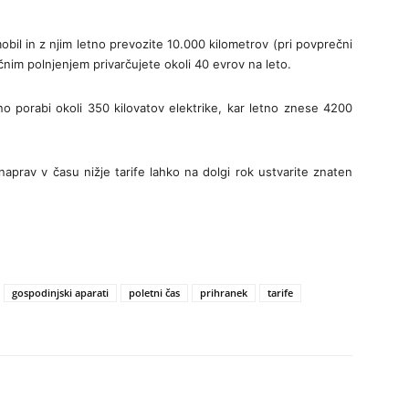
obil in z njim letno prevozite 10.000 kilometrov (pri povprečni
čnim polnjenjem privarčujete okoli 40 evrov na leto.
o porabi okoli 350 kilovatov elektrike, kar letno znese 4200
naprav v času nižje tarife lahko na dolgi rok ustvarite znaten
gospodinjski aparati
poletni čas
prihranek
tarife