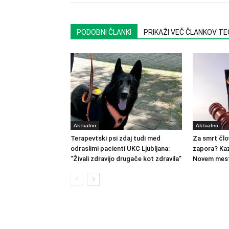
PODOBNI ČLANKI
PRIKAŽI VEČ ČLANKOV T
Aktualno
Aktualno
Terapevtski psi zdaj tudi med
Za smrt člo
odraslimi pacienti UKC Ljubljana:
zapora? Kaz
“Živali zdravijo drugače kot zdravila”
Novem mest