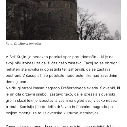
Foto: Družbena omrežja
V Beli Krajini je nedavno potekal spor proti domačinu, ki je na
svoji hiši izobesil za daljši čas našo zastavo. Takoj so se obregnili
nekateri stanovalci in oblastniki ter zahtevali, da se zastava
odstrani. V časopisih so potekale hude polemike nad zavednim
domoljubom.
Na drugi strani imamo nagrado Prešernovega sklada. Slovenki, ki
je uničila državni simbol, zastavo tako, da je izrezala slovenski
grb in skozi luknjo izpostavila vsem na ogled svoj visoko noseči
trebuh. Komisija ji je dodelila državno in finančno nagrado po
mojem mnenju za to »slovensko kulturno instalacijo«.
Zavedati se moramo, da so zastava, grb in himna najvišji državni