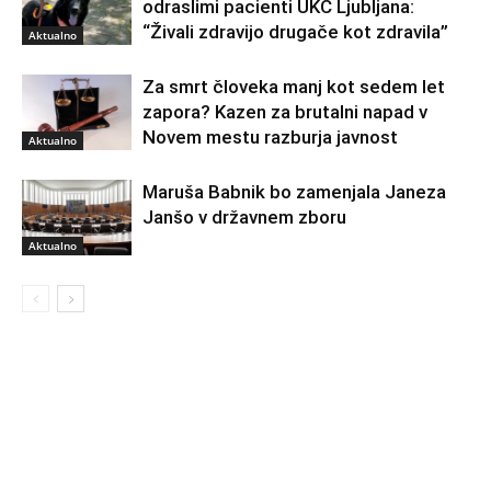
odraslimi pacienti UKC Ljubljana:
“Živali zdravijo drugače kot zdravila”
Aktualno
Za smrt človeka manj kot sedem let
zapora? Kazen za brutalni napad v
Novem mestu razburja javnost
Aktualno
Maruša Babnik bo zamenjala Janeza
Janšo v državnem zboru
Aktualno