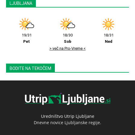
LJUBLJANA
19/31
18/30
18/31
Pet
Sob
Ned
> več na Pro-Vreme <
BODITE NA TEKOČEM
Uredništvo Utrip Ljubljane
Dnevne novice Ljubljanske regije.