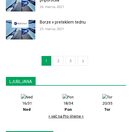
priporočila
26. marca, 2021
Borze v preteklem tednu
25. marca, 2021
1
2
3
LJUBLJANA
16/31
18/34
20/35
Ned
Pon
Tor
> več na Pro-Vreme <