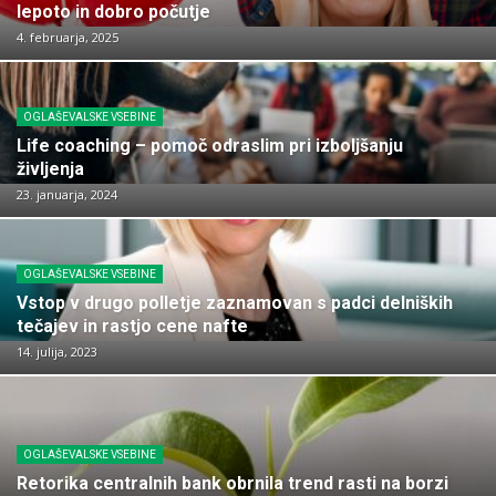
lepoto in dobro počutje
4. februarja, 2025
OGLAŠEVALSKE VSEBINE
Life coaching – pomoč odraslim pri izboljšanju
življenja
23. januarja, 2024
OGLAŠEVALSKE VSEBINE
Vstop v drugo polletje zaznamovan s padci delniških
tečajev in rastjo cene nafte
14. julija, 2023
OGLAŠEVALSKE VSEBINE
Retorika centralnih bank obrnila trend rasti na borzi