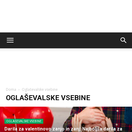
Doma
Oglaševalske vsebine
OGLAŠEVALSKE VSEBINE
OGLAŠEVALSKE VSEBINE
Darila za valentinovo zanjo in zanj: Najboljša darila za