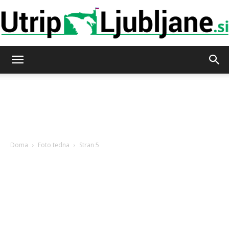
Utrip-
Ljubljane
Doma
Foto tedna
Stran 5