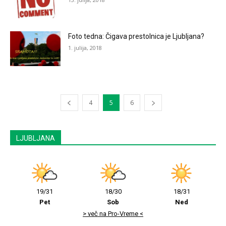
Foto tedna: Čigava prestolnica je Ljubljana?
1. julija, 2018
4
5
6
LJUBLJANA
19/31
18/30
18/31
Pet
Sob
Ned
> več na Pro-Vreme <