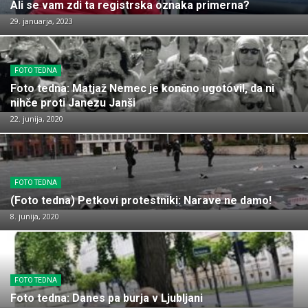
Ali se vam zdi ta registrska oznaka primerna?
29. januarja, 2023
FOTO TEDNA
Foto tedna: Matjaž Nemec je končno ugotovil, da ni
nihče proti Janezu Janši
22. junija, 2020
FOTO TEDNA
(Foto tedna) Petkovi protestniki: Narave ne damo!
8. junija, 2020
FOTO TEDNA
Foto tedna: Danes pa burja v Ljubljani