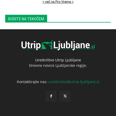
> več na Pro-Vreme <
BODITE NA TEKOČEM
Uredništvo Utrip Ljubljane
Dnevne novice Ljubljanske regije.
Kontaktirajte nas:
urednistvo@utrip-ljubljane.si