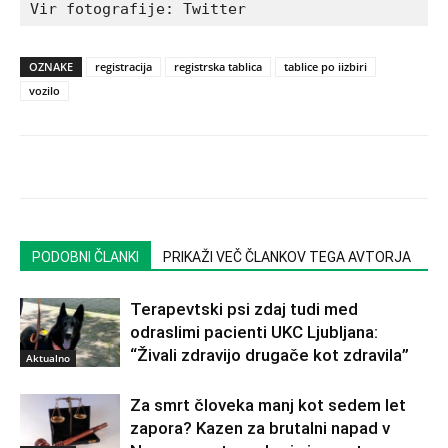
Vir fotografije: Twitter
OZNAKE
registracija
registrska tablica
tablice po iizbiri
vozilo
PODOBNI ČLANKI
PRIKAŽI VEČ ČLANKOV TEGA AVTORJA
Terapevtski psi zdaj tudi med
odraslimi pacienti UKC Ljubljana:
“Živali zdravijo drugače kot zdravila”
Aktualno
Za smrt človeka manj kot sedem let
zapora? Kazen za brutalni napad v