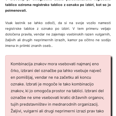
tablico oziroma registrsko tablico z oznako po izbiri, kot so jo
poimenovali.
Vsak lastnik se lahko odloči, da si na svoje vozilo namesti
registrske tablice z oznako po izbiri. V tem primeru veljajo
določena pravila, vendar ne zajemajo vsebinskih razen vulgarnih,
žaljivih ali drugih neprimernih izrazih, kamor pa očitno ne sodijo
imena in priimki znanih oseb..
Kombinacija znakov mora vsebovati najmanj eno
črko, izbrani del označbe pa lahko vsebuje največ
en pomišljaj, vendar ne na začetku ali koncu
oznake. Izbrati je mogoče le tako kombinacijo
znakov, ki jo omogoča prostor na tablici. Izbrani del
označbe ne sme vsebovati kratic državnih organov,
tujih predstavništev in mednarodnih organizacij.
Žaljivi, vulgarni ali drugi neprimerni izrazi prav tako