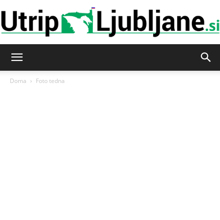
Utrip-
Doma
Foto tedna
Ljubljane