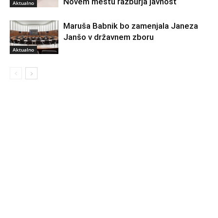
Novem mestu razburja javnost
Aktualno
Maruša Babnik bo zamenjala Janeza
Janšo v državnem zboru
Aktualno