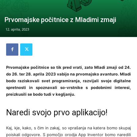
Prvomajske počitnice z Mladimi zmaji
12. aprila, 2023
Prvomajske počitnice so tik pred vrati, zato Mladi zmaji od 24.
do 26. ter 28. aprila 2023 vabijo na prvomajsko avanturo. Mladi
bodo raziskovali svet programiranja, razvijali svoje digitalne
spretnosti in spoznavali so-vrstnike s podobnimi interesi,
preizkusili se bodo tudi v kegljanju.
Naredi svojo prvo aplikacijo!
Kaj, kje, kako, s čim in zakaj, so vprašanja na katera bomo skupaj
poiskali odgovore. S pomočjo orodja App Inventor bomo naredili