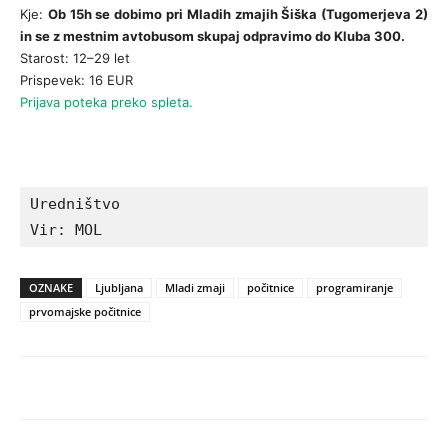
Kje:
Ob 15h se dobimo pri Mladih zmajih Šiška (Tugomerjeva 2)
in se z mestnim avtobusom skupaj odpravimo do Kluba 300.
Starost: 12–29 let
Prispevek: 16 EUR
Prijava poteka preko spleta.
Uredništvo

Vir: MOL
OZNAKE
Ljubljana
Mladi zmaji
počitnice
programiranje
prvomajske počitnice