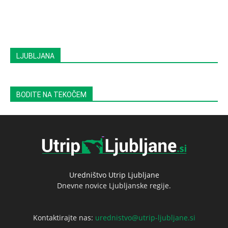
LJUBLJANA
BODITE NA TEKOČEM
Uredništvo Utrip Ljubljane
Dnevne novice Ljubljanske regije.
Kontaktirajte nas:
urednistvo@utrip-ljubljane.si