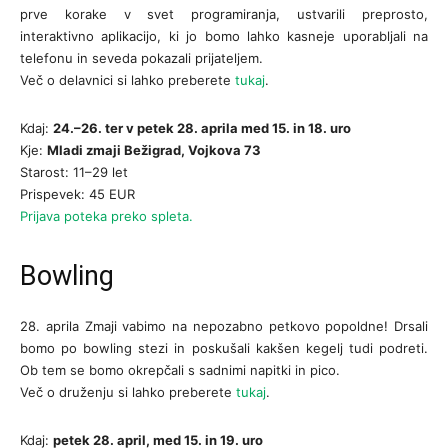
prve korake v svet programiranja, ustvarili preprosto,
interaktivno aplikacijo, ki jo bomo lahko kasneje uporabljali na
telefonu in seveda pokazali prijateljem.
Več o delavnici si lahko preberete
tukaj
.
Kdaj:
24.–26. ter v petek 28. aprila med 15. in 18. uro
Kje:
Mladi zmaji Bežigrad, Vojkova 73
Starost: 11–29 let
Prispevek: 45 EUR
Prijava poteka preko spleta.
Bowling
28. aprila Zmaji vabimo na nepozabno petkovo popoldne! Drsali
bomo po bowling stezi in poskušali kakšen kegelj tudi podreti.
Ob tem se bomo okrepčali s sadnimi napitki in pico.
Več o druženju si lahko preberete
tukaj
.
Kdaj:
petek 28. april, med 15. in 19. uro