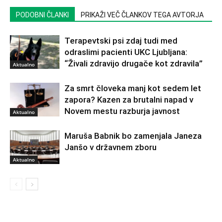
PODOBNI ČLANKI
PRIKAŽI VEČ ČLANKOV TEGA AVTORJA
Terapevtski psi zdaj tudi med
odraslimi pacienti UKC Ljubljana:
“Živali zdravijo drugače kot zdravila”
Aktualno
Za smrt človeka manj kot sedem let
zapora? Kazen za brutalni napad v
Novem mestu razburja javnost
Aktualno
Maruša Babnik bo zamenjala Janeza
Janšo v državnem zboru
Aktualno