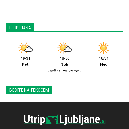
LJUBLJANA
19/31
18/30
18/31
Pet
Sob
Ned
> več na Pro-Vreme <
BODITE NA TEKOČEM