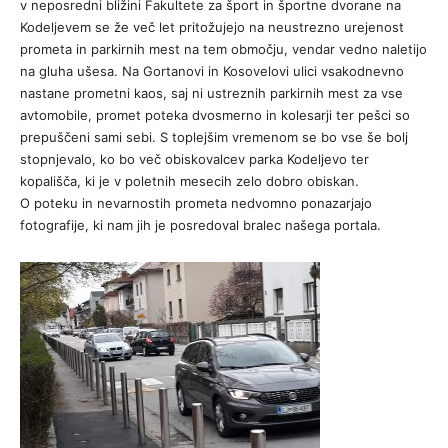
v neposredni bližini Fakultete za šport in športne dvorane na
Kodeljevem se že več let pritožujejo na neustrezno urejenost
prometa in parkirnih mest na tem območju, vendar vedno naletijo
na gluha ušesa. Na Gortanovi in Kosovelovi ulici vsakodnevno
nastane prometni kaos, saj ni ustreznih parkirnih mest za vse
avtomobile, promet poteka dvosmerno in kolesarji ter pešci so
prepuščeni sami sebi. S toplejšim vremenom se bo vse še bolj
stopnjevalo, ko bo več obiskovalcev parka Kodeljevo ter
kopališča, ki je v poletnih mesecih zelo dobro obiskan.
O poteku in nevarnostih prometa nedvomno ponazarjajo
fotografije, ki nam jih je posredoval bralec našega portala.