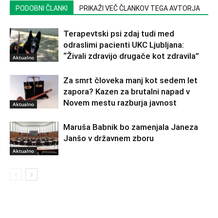
PODOBNI ČLANKI
PRIKAŽI VEČ ČLANKOV TEGA AVTORJA
Terapevtski psi zdaj tudi med
odraslimi pacienti UKC Ljubljana:
“Živali zdravijo drugače kot zdravila”
Aktualno
Za smrt človeka manj kot sedem let
zapora? Kazen za brutalni napad v
Novem mestu razburja javnost
Aktualno
Maruša Babnik bo zamenjala Janeza
Janšo v državnem zboru
Aktualno