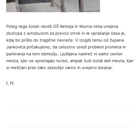
Poleg tega šolski okoliš OŠ Ketteja in Murna nima urejena
dostopa z avtobusom za prevoz otrok in le vprašanje časa je,
kdaj bo prišlo do tragične nesreče. V izogib temu od župana
Jankovića pričakujemo, da celostno uredi problem prometa in
parkiranja na tem območju. Ljubljana namreč ni samo center
mesta, kjer se sprehajajo turisti, ampak tudi ostali deli mesta, kjer
si meščani prav tako zaslužijo varno in urejeno bivanje.
I. H.