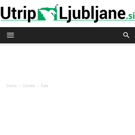
Utrip-
Ljubljane
Doma
Oznake
Žale