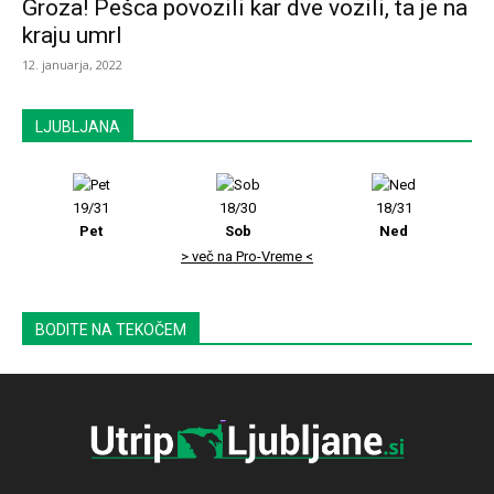
Groza! Pešca povozili kar dve vozili, ta je na
kraju umrl
12. januarja, 2022
LJUBLJANA
19/31
18/30
18/31
Pet
Sob
Ned
> več na Pro-Vreme <
BODITE NA TEKOČEM