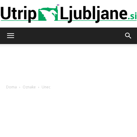
Utrip-
Ljubljane
Doma
Oznake
Unec