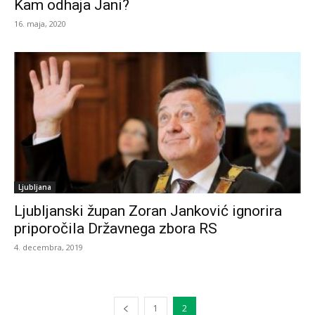
Kam odhaja Jani?
16. maja, 2020
Ljubljana
Ljubljanski župan Zoran Janković ignorira
priporočila Državnega zbora RS
4. decembra, 2019
1
2