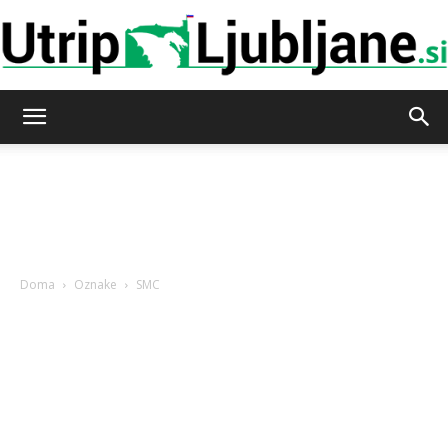
Utrip-
Ljubljane
Doma
Oznake
SMC