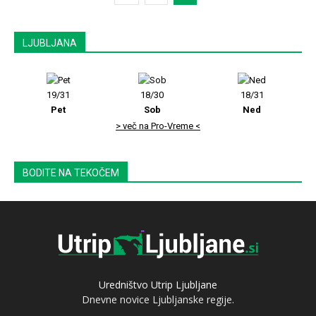
LJUBLJANA
19/31
18/30
18/31
Pet
Sob
Ned
> več na Pro-Vreme <
BODITE NA TEKOČEM
Uredništvo Utrip Ljubljane
Dnevne novice Ljubljanske regije.