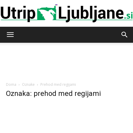
Utrip-
Ljubljane
Doma
Oznake
Prehod med regijami
Oznaka: prehod med regijami