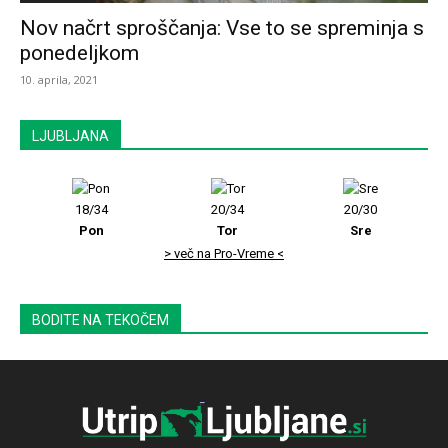
Nov načrt sproščanja: Vse to se spreminja s
ponedeljkom
10. aprila, 2021
LJUBLJANA
18/34
20/34
20/30
Pon
Tor
Sre
> več na Pro-Vreme <
BODITE NA TEKOČEM