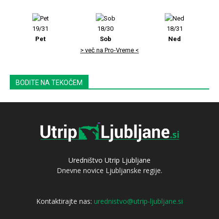
19/31
18/30
18/31
Pet
Sob
Ned
> več na Pro-Vreme <
BODITE NA TEKOČEM
Uredništvo Utrip Ljubljane
Dnevne novice Ljubljanske regije.
Kontaktirajte nas:
urednistvo@utrip-ljubljane.si