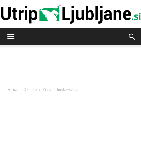
Utrip-
Ljubljane
Doma
Oznake
Predsedniške volitve