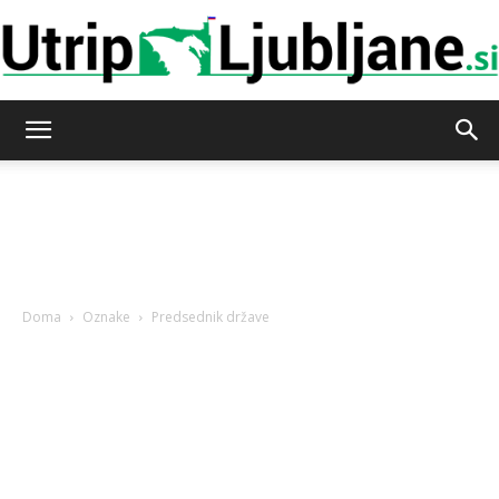
Utrip-
Ljubljane
Doma
Oznake
Predsednik države