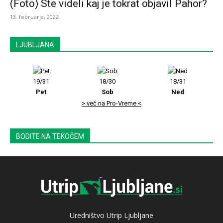
(Foto) Ste videli kaj je tokrat objavil Pahor?
13. februarja, 2022
LJUBLJANA
19/31
18/30
18/31
Pet
Sob
Ned
> več na Pro-Vreme <
BODITE NA TEKOČEM
Uredništvo Utrip Ljubljane