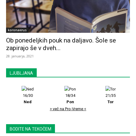
koronavirus
Ob ponedeljkih pouk na daljavo. Šole se
zapirajo še v dveh...
28. januarja, 2021
LJUBLJANA
16/30
18/34
21/35
Ned
Pon
Tor
> več na Pro-Vreme <
BODITE NA TEKOČEM