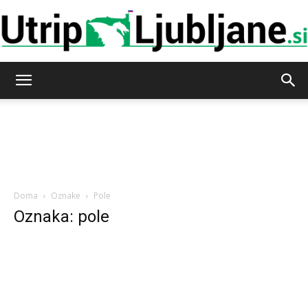
Utrip-
Ljubljane
Doma
Oznake
Pole
Oznaka: pole