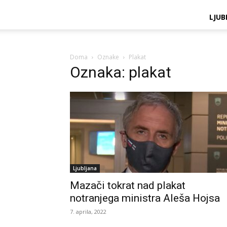
LJUB
Doma
Oznake
Plakat
Oznaka: plakat
Ljubljana
Mazači tokrat nad plakat
notranjega ministra Aleša Hojsa
7. aprila, 2022