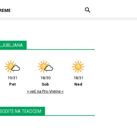
REME
LJUBLJANA
19/31
18/30
18/31
Pet
Sob
Ned
> več na Pro-Vreme <
BODITE NA TEKOČEM