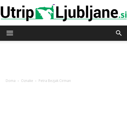
Utrip-
Ljubljane
Doma
Oznake
Petra Bezjak Cirman