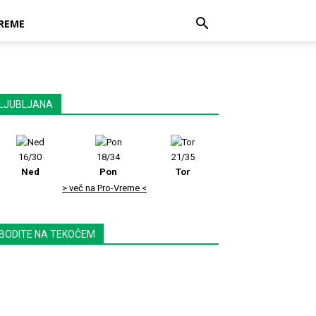
REME
LJUBLJANA
16/30
18/34
21/35
Ned
Pon
Tor
> več na Pro-Vreme <
BODITE NA TEKOČEM