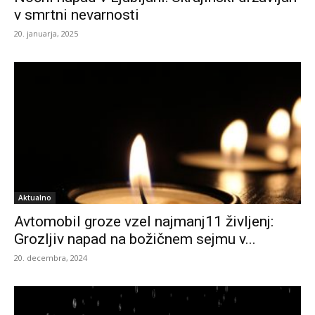
v smrtni nevarnosti
20. januarja, 2025
Aktualno
Avtomobil groze vzel najmanj11 življenj:
Grozljiv napad na božičnem sejmu v...
20. decembra, 2024