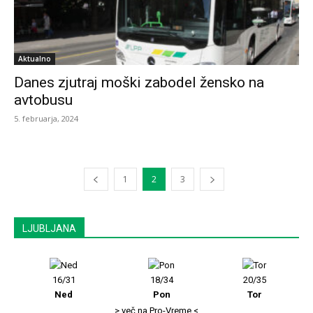
Aktualno
Danes zjutraj moški zabodel žensko na
avtobusu
5. februarja, 2024
1
2
3
LJUBLJANA
16/31
18/34
20/35
Ned
Pon
Tor
> več na Pro-Vreme <