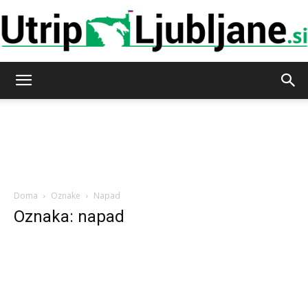
Utrip-
Ljubljane
Doma
Oznake
Napad
Oznaka: napad