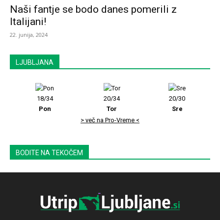
Naši fantje se bodo danes pomerili z
Italijani!
22. junija, 2024
LJUBLJANA
18/34
20/34
20/30
Pon
Tor
Sre
> več na Pro-Vreme <
BODITE NA TEKOČEM