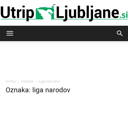
Utrip-
Ljubljane
Doma
Oznake
Liga narodov
Oznaka: liga narodov