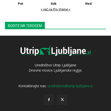
Pet
Sob
Ned
> več na Pro-Vreme <
BODITE NA TEKOČEM
Uredništvo Utrip Ljubljane
Dnevne novice Ljubljanske regije.
Kontaktirajte nas:
urednistvo@utrip-ljubljane.si