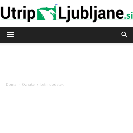
Utrip-
Ljubljane
Doma
Oznake
Letni dodatek